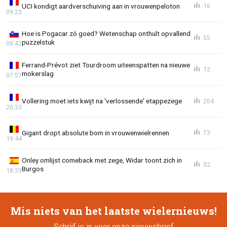
UCI kondigt aardverschuiving aan in vrouwenpeloton
16
09:23
Hoe is Pogacar zó goed? Wetenschap onthult opvallend
55
puzzelstuk
08:42
Ferrand-Prévot ziet Tourdroom uiteenspatten na nieuwe
12
mokerslag
07:57
Vollering moet iets kwijt na 'verlossende' etappezege
204
20:33
Gigant dropt absolute bom in vrouwenwielrennen
73
19:44
Onley omlijst comeback met zege, Widar toont zich in
32
Burgos
18:33
Mis niets van het laatste wielernieuws!
Schrijf je in voor onze nieuwsbrief