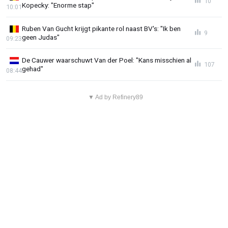
10
Kopecky: "Enorme stap"
10:01
Ruben Van Gucht krijgt pikante rol naast BV's: "Ik ben
9
geen Judas"
09:23
De Cauwer waarschuwt Van der Poel: "Kans misschien al
107
gehad"
08:44
▼ Ad by Refinery89