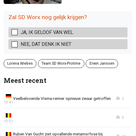
Zal SD Worx nog gelijk krijgen?
JA, IK GELOOF VAN WEL
NEE, DAT DENK IK NIET
Lorena Wiebes
Team SD Worx-Protime
Erwin Janssen
Meest recent
Veelbelovende Visma-renner opnieuw zwaar getroffen
2
10:41
0
10:01
Ruben Van Gucht ziet opvallende metamorfose bij