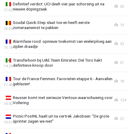
Definitief verdict: UCI deelt vier jaar schorsing uit na
30
nieuwe dopingzaak
17:02
Soudal Quick-Step slaat toe en heeft eerste
13
zomeraanwinst te pakken
16:04
Alarmfase rood: opnieuw toekomst van wielerploeg aan
33
zijden draadje
15:18
Transferbom bij UAE Team Emirates: Del Toro hakt
57
definitieve knoop door
14:26
Tour de France Femmes: Favorieten etappe 6 - Aanvallen
18
geblazen!
11:45
Reusser komt met serieuze Ventoux-waarschuwing voor
124
Vollering
10:43
Picnic PostNL haalt uit na vertrek Jakobsen: "De grote
22
sprinter zagen we niet"
10:01