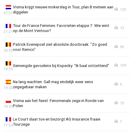
Visma krijgt nieuwe mokerslag in Tour, plan B meteen aan
125
diggelen
07:57
Tour de France Femmes: Favorieten etappe 7: Wie wint
13
op de Mont Ventoux?
21:21
Patrick Evenepoel ziet absolute doorbraak: "Zo goed
95
voor Remco"
20:33
Gemengde gevoelens bij Kopecky: "Ik baal ontzettend"
109
19:59
Na lang wachten: Gall mag eindelijk weer eens
6
zegegebaar maken
19:33
Visma aan het feest: Fenomenale zege in Ronde van
10
Polen
18:33
Le Court slaat toe en bezorgt AG Insurance fraaie
7
Tourzege
17:54