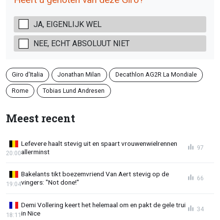
JA, EIGENLIJK WEL
NEE, ECHT ABSOLUUT NIET
Giro d'Italia
Jonathan Milan
Decathlon AG2R La Mondiale
Rome
Tobias Lund Andresen
Meest recent
Lefevere haalt stevig uit en spaart vrouwenwielrennen
97
allerminst
20:00
Bakelants tikt boezemvriend Van Aert stevig op de
66
vingers: "Not done!"
19:04
Demi Vollering keert het helemaal om en pakt de gele trui
34
in Nice
18:11