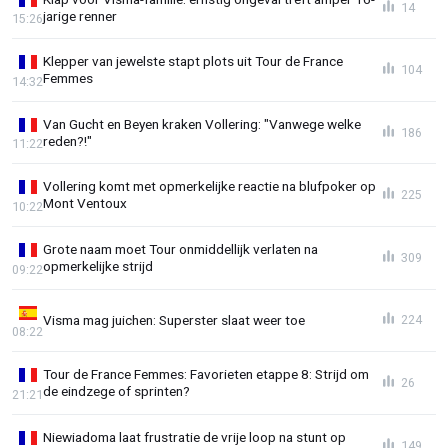
14
jarige renner
15:26
Klepper van jewelste stapt plots uit Tour de France
104
Femmes
14:32
Van Gucht en Beyen kraken Vollering: "Vanwege welke
186
reden?!"
11:22
Vollering komt met opmerkelijke reactie na blufpoker op
225
Mont Ventoux
10:22
Grote naam moet Tour onmiddellijk verlaten na
309
opmerkelijke strijd
09:22
Visma mag juichen: Superster slaat weer toe
224
08:22
Tour de France Femmes: Favorieten etappe 8: Strijd om
26
de eindzege of sprinten?
21:21
Niewiadoma laat frustratie de vrije loop na stunt op
149