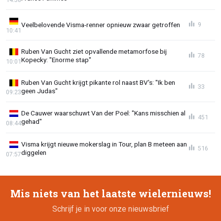
Veelbelovende Visma-renner opnieuw zwaar getroffen
9
10:41
Ruben Van Gucht ziet opvallende metamorfose bij
78
Kopecky: "Enorme stap"
10:01
Ruben Van Gucht krijgt pikante rol naast BV's: "Ik ben
33
geen Judas"
09:23
De Cauwer waarschuwt Van der Poel: "Kans misschien al
451
gehad"
08:44
Visma krijgt nieuwe mokerslag in Tour, plan B meteen aan
516
diggelen
07:57
Mis niets van het laatste wielernieuws!
Schrijf je in voor onze nieuwsbrief