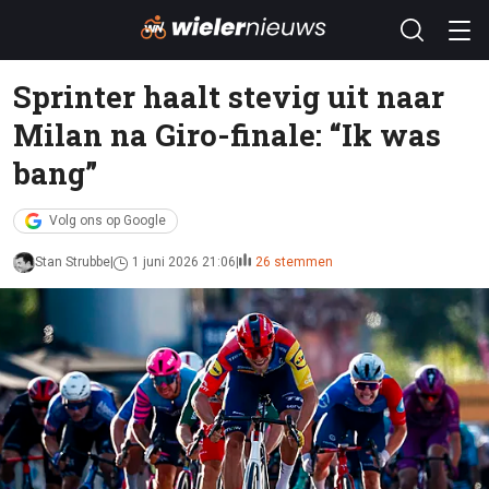
Sprinter haalt stevig uit naar
Milan na Giro-finale: “Ik was
bang”
Volg ons op Google
Stan Strubbe
1 juni 2026 21:06
26 stemmen