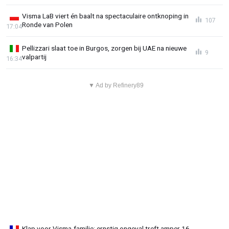
Visma LaB viert én baalt na spectaculaire ontknoping in
107
Ronde van Polen
17:04
Pellizzari slaat toe in Burgos, zorgen bij UAE na nieuwe
9
valpartij
16:34
▼ Ad by Refinery89
Klap voor Visma-familie: ernstig ongeval treft amper 16-