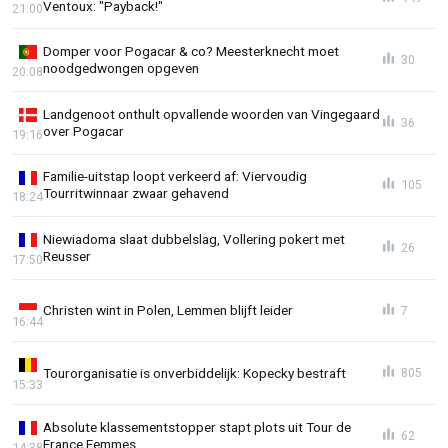
Ventoux: "Payback!"
21:00
Domper voor Pogacar & co? Meesterknecht moet
30
noodgedwongen opgeven
20:08
Landgenoot onthult opvallende woorden van Vingegaard
36
over Pogacar
19:16
Familie-uitstap loopt verkeerd af: Viervoudig
105
Tourritwinnaar zwaar gehavend
18:24
Niewiadoma slaat dubbelslag, Vollering pokert met
26
Reusser
17:50
Christen wint in Polen, Lemmen blijft leider
7
16:44
Tourorganisatie is onverbiddelijk: Kopecky bestraft
805
15:33
Absolute klassementstopper stapt plots uit Tour de
62
France Femmes
14:38