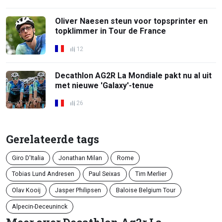
Oliver Naesen steun voor topsprinter en
topklimmer in Tour de France
12
Decathlon AG2R La Mondiale pakt nu al uit
met nieuwe 'Galaxy'-tenue
26
Gerelateerde tags
Giro D'Italia
Jonathan Milan
Rome
Tobias Lund Andresen
Paul Seixas
Tim Merlier
Olav Kooij
Jasper Philipsen
Baloise Belgium Tour
Alpecin-Deceuninck