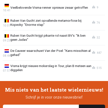
Veelbelovende Visma-renner opnieuw zwaar getroffen
9
10:41
Ruben Van Gucht ziet opvallende metamorfose bij
76
Kopecky: "Enorme stap"
10:01
Ruben Van Gucht krijgt pikante rol naast BV's: "Ik ben
32
geen Judas"
09:23
De Cauwer waarschuwt Van der Poel: "Kans misschien al
447
gehad"
08:44
Visma krijgt nieuwe mokerslag in Tour, plan B meteen aan
515
diggelen
07:57
Mis niets van het laatste wielernieuws!
Schrijf je in voor onze nieuwsbrief