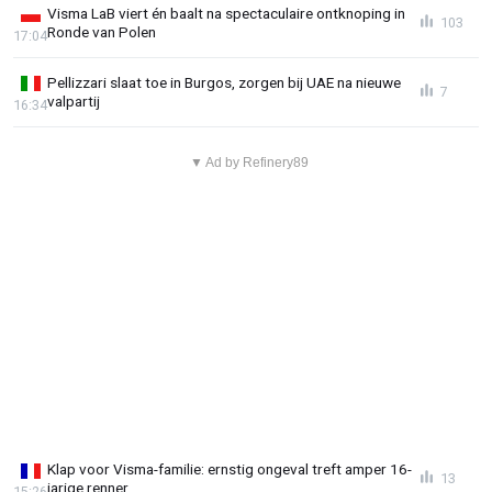
Visma LaB viert én baalt na spectaculaire ontknoping in
103
Ronde van Polen
17:04
Pellizzari slaat toe in Burgos, zorgen bij UAE na nieuwe
7
valpartij
16:34
▼ Ad by Refinery89
Klap voor Visma-familie: ernstig ongeval treft amper 16-
13
jarige renner
15:26