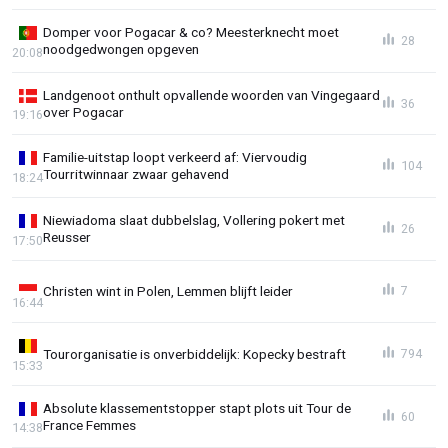
Domper voor Pogacar & co? Meesterknecht moet
28
noodgedwongen opgeven
20:08
Landgenoot onthult opvallende woorden van Vingegaard
36
over Pogacar
19:16
Familie-uitstap loopt verkeerd af: Viervoudig
104
Tourritwinnaar zwaar gehavend
18:24
Niewiadoma slaat dubbelslag, Vollering pokert met
26
Reusser
17:50
Christen wint in Polen, Lemmen blijft leider
7
16:44
Tourorganisatie is onverbiddelijk: Kopecky bestraft
794
15:33
Absolute klassementstopper stapt plots uit Tour de
60
France Femmes
14:38