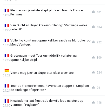
Klepper van jewelste stapt plots uit Tour de France
101
Femmes
14:32
Van Gucht en Beyen kraken Vollering: "Vanwege welke
184
reden?!"
11:22
Vollering komt met opmerkelijke reactie na blufpoker op
222
Mont Ventoux
10:22
Grote naam moet Tour onmiddellijk verlaten na
300
opmerkelijke strijd
09:22
Visma mag juichen: Superster slaat weer toe
224
08:22
Tour de France Femmes: Favorieten etappe 8: Strijd om
26
de eindzege of sprinten?
21:21
Niewiadoma laat frustratie de vrije loop na stunt op
148
Ventoux: "Payback!"
21:00