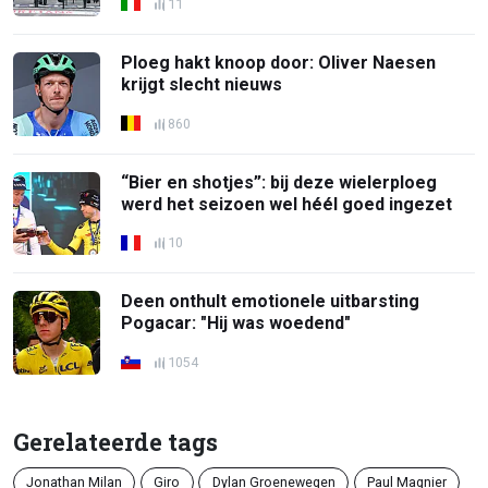
11
Ploeg hakt knoop door: Oliver Naesen
krijgt slecht nieuws
860
“Bier en shotjes”: bij deze wielerploeg
werd het seizoen wel héél goed ingezet
10
Deen onthult emotionele uitbarsting
Pogacar: "Hij was woedend"
1054
Gerelateerde tags
Jonathan Milan
Giro
Dylan Groenewegen
Paul Magnier