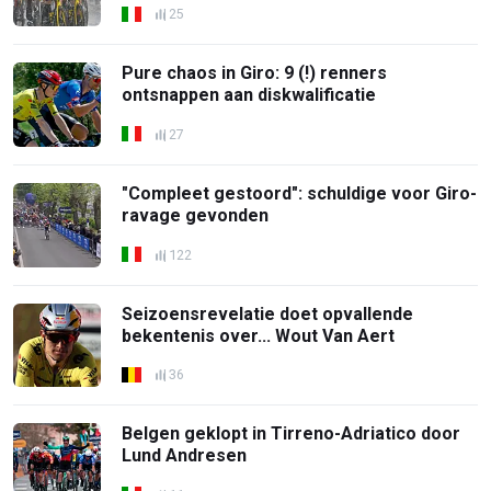
25
Pure chaos in Giro: 9 (!) renners
ontsnappen aan diskwalificatie
27
"Compleet gestoord": schuldige voor Giro-
ravage gevonden
122
Seizoensrevelatie doet opvallende
bekentenis over... Wout Van Aert
36
Belgen geklopt in Tirreno-Adriatico door
Lund Andresen