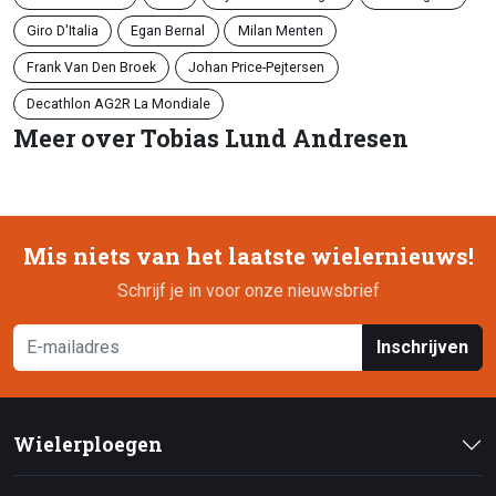
Giro D'Italia
Egan Bernal
Milan Menten
Frank Van Den Broek
Johan Price-Pejtersen
Decathlon AG2R La Mondiale
Meer over Tobias Lund Andresen
Mis niets van het laatste wielernieuws!
Schrijf je in voor onze nieuwsbrief
Inschrijven
Wielerploegen