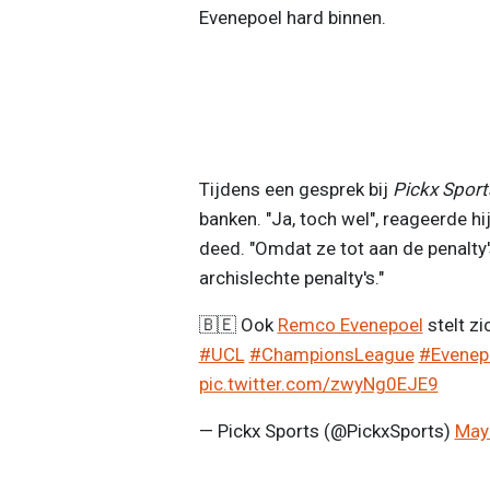
Evenepoel hard binnen.
Tijdens een gesprek bij
Pickx Sport
banken. "Ja, toch wel", reageerde h
deed. "Omdat ze tot aan de penalty
archislechte penalty's."
🇧🇪 Ook
Remco Evenepoel
stelt zi
#UCL
#ChampionsLeague
#Evenep
pic.twitter.com/zwyNg0EJE9
— Pickx Sports (@PickxSports)
May