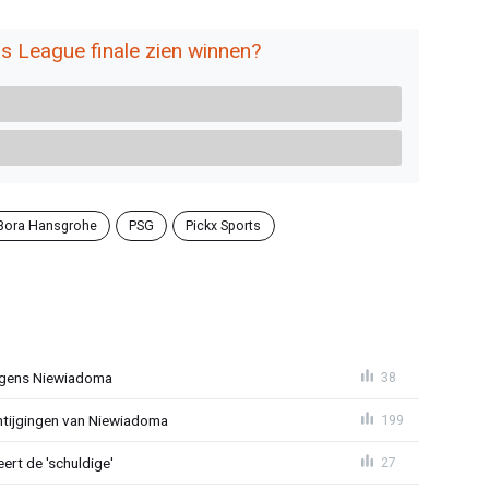
 League finale zien winnen?
 Bora Hansgrohe
PSG
Pickx Sports
jegens Niewiadoma
38
antijgingen van Niewiadoma
199
rt de 'schuldige'
27