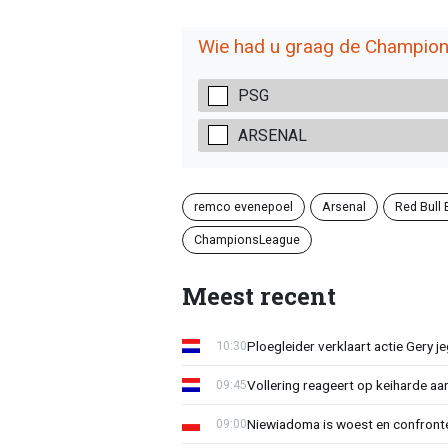
Wie had u graag de Champions
PSG
ARSENAL
remco evenepoel
Arsenal
Red Bull
ChampionsLeague
Meest recent
Ploegleider verklaart actie Gery 
10:30
Vollering reageert op keiharde a
09:45
Niewiadoma is woest en confrontee
09:00