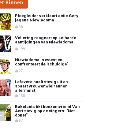
et Binnen
Ploegleider verklaart actie Gery
jegens Niewiadoma
38
Vollering reageert op keiharde
aantijgingen van Niewiadoma
199
Niewiadoma is woest en
confronteert de 'schuldige'
27
Lefevere haalt stevig uit en
spaart vrouwenwielrennen
allerminst
130
Bakelants tikt boezemvriend Van
Aert stevig op de vingers: "Not
done!"
97