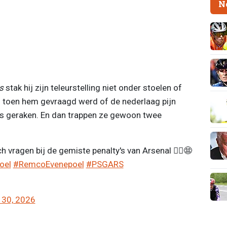
N
s
stak hij zijn teleurstelling niet onder stoelen of
ij toen hem gevraagd werd of de nederlaag pijn
's geraken. En dan trappen ze gewoon twee
ch vragen bij de gemiste penalty's van Arsenal 🤦‍♂️😨
oel
#RemcoEvenepoel
#PSGARS
 30, 2026