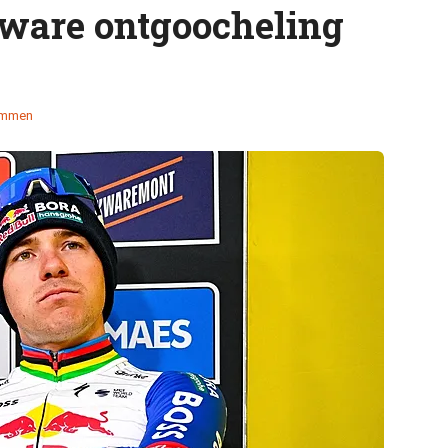
zware ontgoocheling
emmen