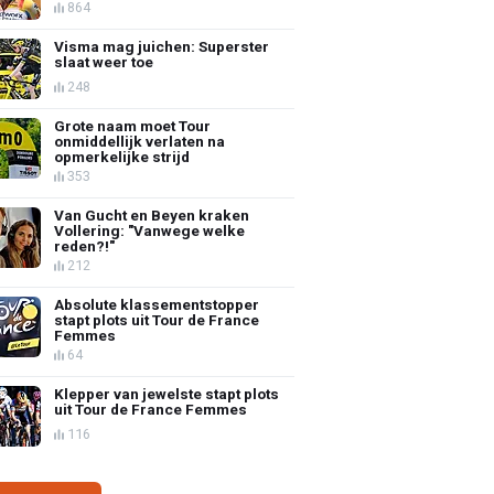
864
Visma mag juichen: Superster
slaat weer toe
248
Grote naam moet Tour
onmiddellijk verlaten na
opmerkelijke strijd
353
Van Gucht en Beyen kraken
Vollering: "Vanwege welke
reden?!"
212
Absolute klassementstopper
stapt plots uit Tour de France
Femmes
64
Klepper van jewelste stapt plots
uit Tour de France Femmes
116