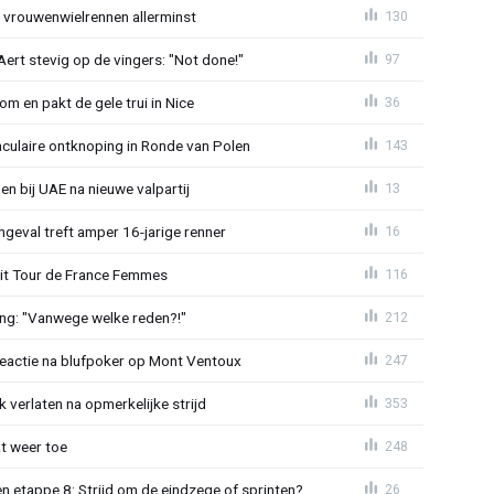
t vrouwenwielrennen allerminst
130
ert stevig op de vingers: "Not done!"
97
om en pakt de gele trui in Nice
36
aculaire ontknoping in Ronde van Polen
143
gen bij UAE na nieuwe valpartij
13
ngeval treft amper 16-jarige renner
16
uit Tour de France Femmes
116
ing: "Vanwege welke reden?!"
212
reactie na blufpoker op Mont Ventoux
247
 verlaten na opmerkelijke strijd
353
t weer toe
248
 etappe 8: Strijd om de eindzege of sprinten?
26