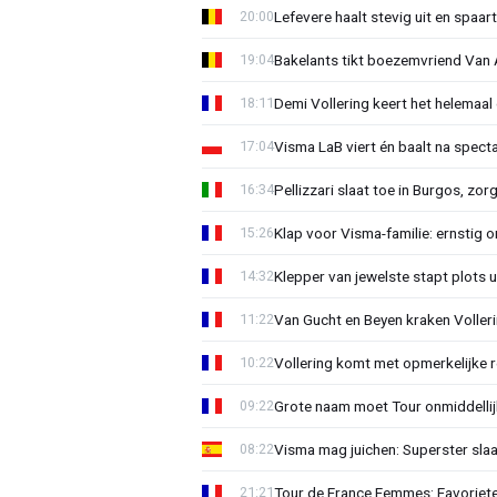
Lefevere haalt stevig uit en spaar
20:00
Bakelants tikt boezemvriend Van A
19:04
Demi Vollering keert het helemaal 
18:11
Visma LaB viert én baalt na spect
17:04
Pellizzari slaat toe in Burgos, zor
16:34
Klap voor Visma-familie: ernstig o
15:26
Klepper van jewelste stapt plots 
14:32
Van Gucht en Beyen kraken Voller
11:22
Vollering komt met opmerkelijke 
10:22
Grote naam moet Tour onmiddellijk
09:22
Visma mag juichen: Superster slaa
08:22
Tour de France Femmes: Favorieten
21:21