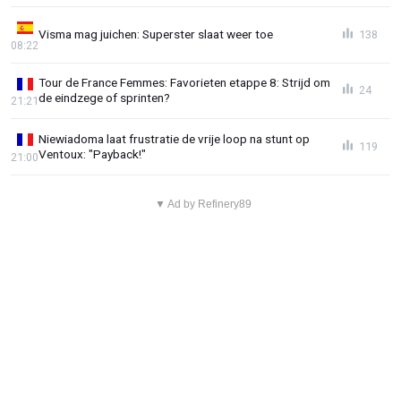
Visma mag juichen: Superster slaat weer toe
138
08:22
Tour de France Femmes: Favorieten etappe 8: Strijd om
24
de eindzege of sprinten?
21:21
Niewiadoma laat frustratie de vrije loop na stunt op
119
Ventoux: "Payback!"
21:00
▼ Ad by Refinery89