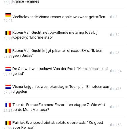
France Femmes
14:38
Veelbelovende Visma-renner opnieuw zwaar getroffen
8
10:41
Ruben Van Gucht ziet opvallende metamorfose bij
69
Kopecky: "Enorme stap"
10:01
Ruben Van Gucht krijgt pikante rol naast BV's: "Ik ben
25
geen Judas"
09:23
De Cauwer waarschuwt Van der Poel: "Kans misschien al
364
gehad"
08:44
Visma krijgt nieuwe mokerslag in Tour, plan B meteen aan
475
diggelen
07:57
Tour de France Femmes: Favorieten etappe 7: Wie wint
18
op de Mont Ventoux?
21:21
Patrick Evenepoel ziet absolute doorbraak: "Zo goed
163
voor Remco"
20:33