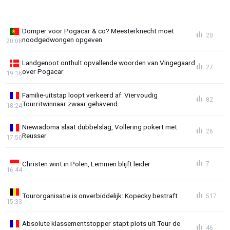
Domper voor Pogacar & co? Meesterknecht moet
20
noodgedwongen opgeven
20:08
Landgenoot onthult opvallende woorden van Vingegaard
27
over Pogacar
19:16
Familie-uitstap loopt verkeerd af: Viervoudig
82
Tourritwinnaar zwaar gehavend
18:24
Niewiadoma slaat dubbelslag, Vollering pokert met
26
Reusser
17:50
Christen wint in Polen, Lemmen blijft leider
7
16:44
Tourorganisatie is onverbiddelijk: Kopecky bestraft
517
15:33
Absolute klassementstopper stapt plots uit Tour de
46