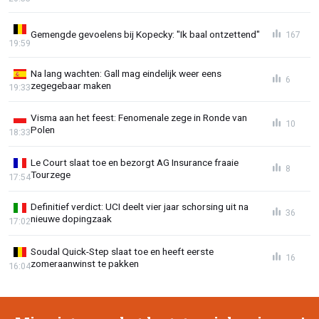
Gemengde gevoelens bij Kopecky: "Ik baal ontzettend"
167
19:59
Na lang wachten: Gall mag eindelijk weer eens
6
zegegebaar maken
19:33
Visma aan het feest: Fenomenale zege in Ronde van
10
Polen
18:33
Le Court slaat toe en bezorgt AG Insurance fraaie
8
Tourzege
17:54
Definitief verdict: UCI deelt vier jaar schorsing uit na
36
nieuwe dopingzaak
17:02
Soudal Quick-Step slaat toe en heeft eerste
16
zomeraanwinst te pakken
16:04