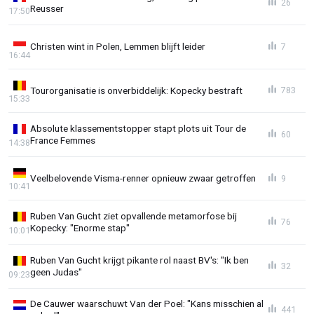
26
Reusser
17:50
Christen wint in Polen, Lemmen blijft leider
7
16:44
Tourorganisatie is onverbiddelijk: Kopecky bestraft
783
15:33
Absolute klassementstopper stapt plots uit Tour de
60
France Femmes
14:38
Veelbelovende Visma-renner opnieuw zwaar getroffen
9
10:41
Ruben Van Gucht ziet opvallende metamorfose bij
76
Kopecky: "Enorme stap"
10:01
Ruben Van Gucht krijgt pikante rol naast BV's: "Ik ben
32
geen Judas"
09:23
De Cauwer waarschuwt Van der Poel: "Kans misschien al
441