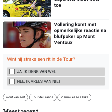
toe
Vollering komt met
opmerkelijke reactie na
blufpoker op Mont
Ventoux
Wint hij straks een rit in de Tour?
JA, IK DENK VAN WEL
NEE, IK VREES VAN NIET
wout van aert
Tour de France
Visma-Lease a Bike
Meest recent