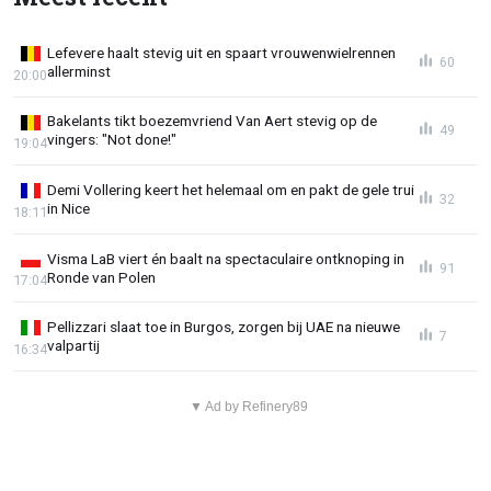
Lefevere haalt stevig uit en spaart vrouwenwielrennen
60
allerminst
20:00
Bakelants tikt boezemvriend Van Aert stevig op de
49
vingers: "Not done!"
19:04
Demi Vollering keert het helemaal om en pakt de gele trui
32
in Nice
18:11
Visma LaB viert én baalt na spectaculaire ontknoping in
91
Ronde van Polen
17:04
Pellizzari slaat toe in Burgos, zorgen bij UAE na nieuwe
7
valpartij
16:34
▼ Ad by Refinery89