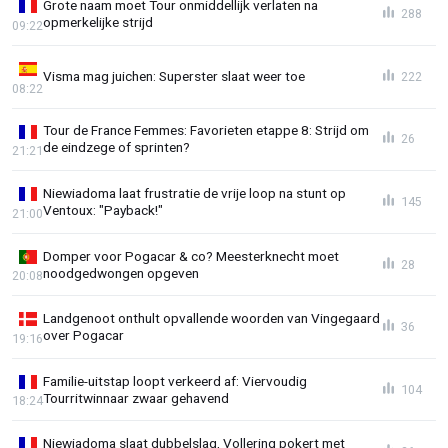
Grote naam moet Tour onmiddellijk verlaten na
288
opmerkelijke strijd
09:22
Visma mag juichen: Superster slaat weer toe
222
08:22
Tour de France Femmes: Favorieten etappe 8: Strijd om
26
de eindzege of sprinten?
21:21
Niewiadoma laat frustratie de vrije loop na stunt op
145
Ventoux: "Payback!"
21:00
Domper voor Pogacar & co? Meesterknecht moet
28
noodgedwongen opgeven
20:08
Landgenoot onthult opvallende woorden van Vingegaard
36
over Pogacar
19:16
Familie-uitstap loopt verkeerd af: Viervoudig
104
Tourritwinnaar zwaar gehavend
18:24
Niewiadoma slaat dubbelslag, Vollering pokert met