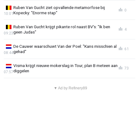
Ruben Van Gucht ziet opvallende metamorfose bij
0
Kopecky: "Enorme stap"
10:01
Ruben Van Gucht krijgt pikante rol naast BV's: "Ik ben
4
geen Judas"
09:23
De Cauwer waarschuwt Van der Poel: "Kans misschien al
61
gehad"
08:44
Visma krijgt nieuwe mokerslag in Tour, plan B meteen aan
73
diggelen
07:57
▼ Ad by Refinery89