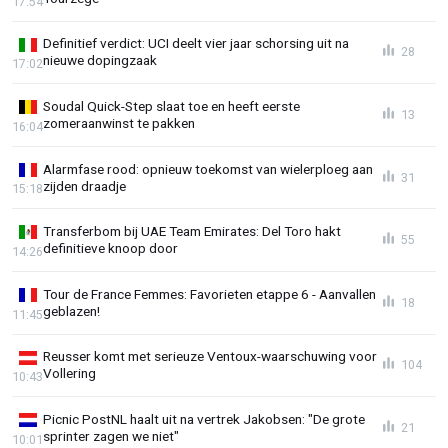
17:54
Definitief verdict: UCI deelt vier jaar schorsing uit na
28
nieuwe dopingzaak
17:02
Soudal Quick-Step slaat toe en heeft eerste
13
zomeraanwinst te pakken
16:04
Alarmfase rood: opnieuw toekomst van wielerploeg aan
31
zijden draadje
15:18
Transferbom bij UAE Team Emirates: Del Toro hakt
55
definitieve knoop door
14:26
Tour de France Femmes: Favorieten etappe 6 - Aanvallen
18
geblazen!
11:45
Reusser komt met serieuze Ventoux-waarschuwing voor
104
Vollering
10:43
Picnic PostNL haalt uit na vertrek Jakobsen: "De grote
21
sprinter zagen we niet"
10:01