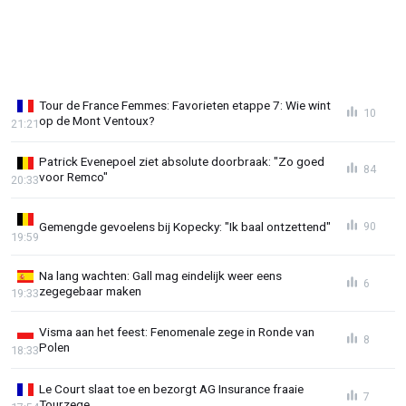
Tour de France Femmes: Favorieten etappe 7: Wie wint
10
op de Mont Ventoux?
21:21
Patrick Evenepoel ziet absolute doorbraak: "Zo goed
84
voor Remco"
20:33
Gemengde gevoelens bij Kopecky: "Ik baal ontzettend"
90
19:59
Na lang wachten: Gall mag eindelijk weer eens
6
zegegebaar maken
19:33
Visma aan het feest: Fenomenale zege in Ronde van
8
Polen
18:33
Le Court slaat toe en bezorgt AG Insurance fraaie
7
Tourzege