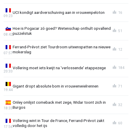
UCI kondigt aardverschuiving aan in vrouwenpeloton
16
09:23
Hoe is Pogacar zó goed? Wetenschap onthult opvallend
51
puzzelstuk
08:42
Ferrand-Prévot ziet Tourdroom uiteenspatten na nieuwe
12
mokerslag
07:57
Vollering moet iets kwijt na 'verlossende' etappezege
184
20:33
Gigant dropt absolute bom in vrouwenwielrennen
71
19:44
Onley omlijst comeback met zege, Widar toont zich in
32
Burgos
18:33
Vollering wint in Tour de France, Ferrand-Prévot zakt
60
volledig door het ijs
17:56