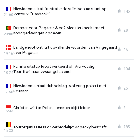
Niewiadoma laat frustratie de vrije loop na stunt op
146
Ventoux: "Payback!"
21:00
Domper voor Pogacar & co? Meesterknecht moet
28
noodgedwongen opgeven
20:08
Landgenoot onthult opvallende woorden van Vingegaard
36
over Pogacar
19:16
Familie-uitstap loopt verkeerd af: Viervoudig
104
Tourritwinnaar zwaar gehavend
18:24
Niewiadoma slaat dubbelslag, Vollering pokert met
26
Reusser
17:50
Christen wint in Polen, Lemmen blijft leider
7
16:44
Tourorganisatie is onverbiddelijk: Kopecky bestraft
785
15:33