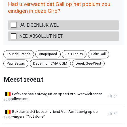
Had u verwacht dat Gall op het podium zou
eindigen in deze Giro?
JA, EIGENLIJK WEL
NEE, ABSOLUUT NIET
Tour de France
Vingegaard
Jai Hindley
Felix Gall
Paul Seixas
Decathlon CMA CGM
Derek Gee-West
Meest recent
Lefevere haalt stevig uit en spaart vrouwenwielrennen
61
allerminst
20:00
Bakelants tikt boezemvriend Van Aert stevig op de
50
vingers: "Not done!"
19:04