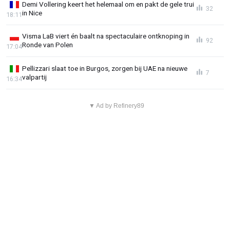
Demi Vollering keert het helemaal om en pakt de gele trui
32
in Nice
18:11
Visma LaB viert én baalt na spectaculaire ontknoping in
92
Ronde van Polen
17:04
Pellizzari slaat toe in Burgos, zorgen bij UAE na nieuwe
7
valpartij
16:34
▼ Ad by Refinery89