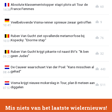
Absolute klassementstopper stapt plots uit Tour de
60
France Femmes
14:38
Veelbelovende Visma-renner opnieuw zwaar getroffen
9
10:41
Ruben Van Gucht ziet opvallende metamorfose bij
76
Kopecky: "Enorme stap"
10:01
Ruben Van Gucht krijgt pikante rol naast BV's: "Ik ben
32
geen Judas"
09:23
De Cauwer waarschuwt Van der Poel: "Kans misschien al
443
gehad"
08:44
Visma krijgt nieuwe mokerslag in Tour, plan B meteen aan
511
diggelen
07:57
Mis niets van het laatste wielernieuws!