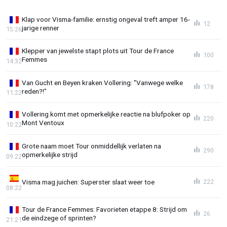
Klap voor Visma-familie: ernstig ongeval treft amper 16-
12
jarige renner
15:26
Klepper van jewelste stapt plots uit Tour de France
100
Femmes
14:32
Van Gucht en Beyen kraken Vollering: "Vanwege welke
178
reden?!"
11:22
Vollering komt met opmerkelijke reactie na blufpoker op
220
Mont Ventoux
10:22
Grote naam moet Tour onmiddellijk verlaten na
290
opmerkelijke strijd
09:22
Visma mag juichen: Superster slaat weer toe
222
08:22
Tour de France Femmes: Favorieten etappe 8: Strijd om
26
de eindzege of sprinten?
21:21