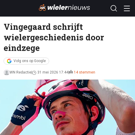
Vingegaard schrijft
wielergeschiedenis door
eindzege
Volg ons op Google
WN Redactie
31 mei 2026 17:44
14 stemmen