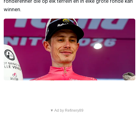
ronderenner die op elk terrein en in elke grote ronde kan
winnen.
▼ Ad by Refinery89