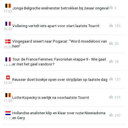
Jonge Belgische wielrenster betrokken bij zwaar ongeval
0
17:03
Vollering vertelt iets apart voor start laatste Tourrit
153
16:33
Vingegaard sneert naar Pogacar: "Word moedeloos van
25
hem"
15:33
Tour de France Femmes: Favorieten etappe 9 - Wie gaat
18
er met het geel vandoor?
14:44
Reusser doet boekje open over strijdplan op laatste dag
131
12:30
Lotte Kopecky is eerlijk na voorlaatste Tourrit
275
11:55
Hollandse analisten klip en klaar over ruzie Niewiadoma
242
en Gery
11:10