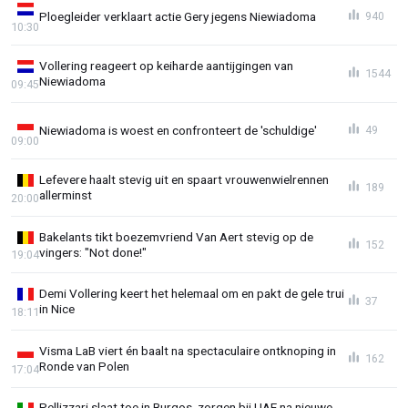
Ploegleider verklaart actie Gery jegens Niewiadoma
940
10:30
Vollering reageert op keiharde aantijgingen van
1544
Niewiadoma
09:45
Niewiadoma is woest en confronteert de 'schuldige'
49
09:00
Lefevere haalt stevig uit en spaart vrouwenwielrennen
189
allerminst
20:00
Bakelants tikt boezemvriend Van Aert stevig op de
152
vingers: "Not done!"
19:04
Demi Vollering keert het helemaal om en pakt de gele trui
37
in Nice
18:11
Visma LaB viert én baalt na spectaculaire ontknoping in
162
Ronde van Polen
17:04
Pellizzari slaat toe in Burgos, zorgen bij UAE na nieuwe