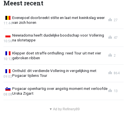
Meest recent
Evenepoel doorbreekt stilte en laat met kwinkslag weer
27
van zich horen
11:44
Niewiadoma heeft duidelijke boodschap voor Vollering
47
na slotetappe
10:56
Klepper doet straffe onthulling: reed Tour uit met vier
2
gebroken ribben
10:12
Onthuld: dit verdiende Vollering in vergelijking met
864
Pogacar tijdens Tour
09:02
Pogacar openhartig over angstig moment met verloofde
13
Urska Zigart
08:08
▼ Ad by Refinery89