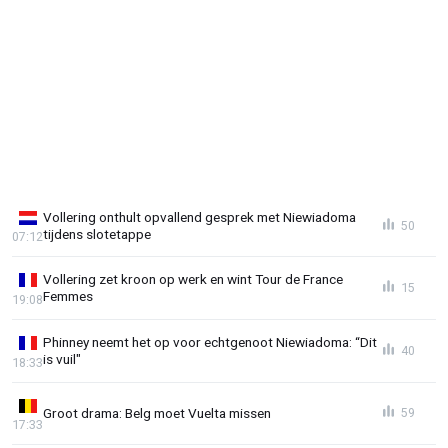
Vollering onthult opvallend gesprek met Niewiadoma
50
tijdens slotetappe
07:12
Vollering zet kroon op werk en wint Tour de France
15
Femmes
19:08
Phinney neemt het op voor echtgenoot Niewiadoma: “Dit
40
is vuil"
18:33
Groot drama: Belg moet Vuelta missen
59
17:33