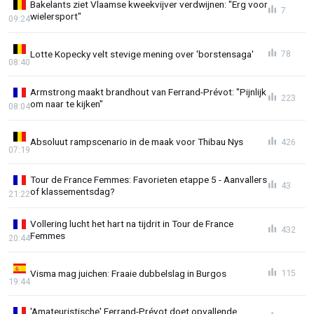
Bakelants ziet Vlaamse kweekvijver verdwijnen: "Erg voor
7
wielersport"
09:24
Lotte Kopecky velt stevige mening over 'borstensaga'
78
08:40
Armstrong maakt brandhout van Ferrand-Prévot: "Pijnlijk
223
om naar te kijken"
08:04
Absoluut rampscenario in de maak voor Thibau Nys
426
07:19
Tour de France Femmes: Favorieten etappe 5 - Aanvallers
43
of klassementsdag?
21:22
Vollering lucht het hart na tijdrit in Tour de France
432
Femmes
20:44
Visma mag juichen: Fraaie dubbelslag in Burgos
115
19:44
'Amateuristische' Ferrand-Prévot doet opvallende