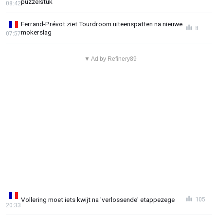
puzzelstuk
08:42
Ferrand-Prévot ziet Tourdroom uiteenspatten na nieuwe
8
mokerslag
07:57
▼ Ad by Refinery89
Vollering moet iets kwijt na 'verlossende' etappezege
105
20:33