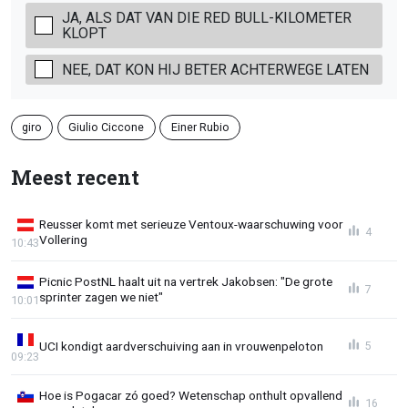
JA, ALS DAT VAN DIE RED BULL-KILOMETER
KLOPT
NEE, DAT KON HIJ BETER ACHTERWEGE LATEN
giro
Giulio Ciccone
Einer Rubio
Meest recent
Reusser komt met serieuze Ventoux-waarschuwing voor
4
Vollering
10:43
Picnic PostNL haalt uit na vertrek Jakobsen: "De grote
7
sprinter zagen we niet"
10:01
UCI kondigt aardverschuiving aan in vrouwenpeloton
5
09:23
Hoe is Pogacar zó goed? Wetenschap onthult opvallend
16