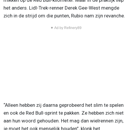
mikken op de Red Bull-kilometer. Maar in de praktijk liep
het anders. Lidl-Trek-renner Derek Gee-West mengde
zich in de strijd om die punten, Rubio nam zijn revanche.
▼ Ad by Refinery89
“Alleen hebben zij daarna geprobeerd het slim te spelen
en ook de Red Bull-sprint te pakken. Ze hebben zich niet
aan hun woord gehouden. Het mag dan wielrennen zijn,
je moet het ook menselijk houden”, klonk het