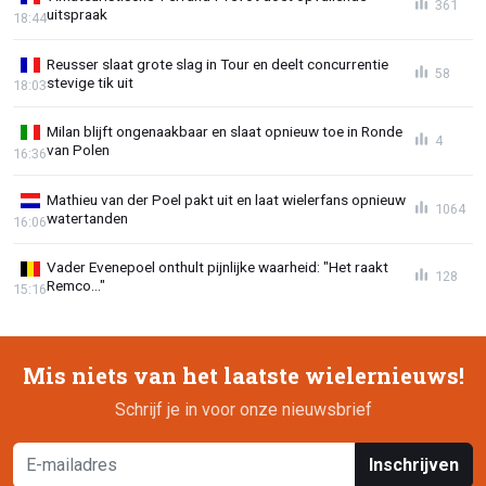
361
uitspraak
18:44
Reusser slaat grote slag in Tour en deelt concurrentie
58
stevige tik uit
18:03
Milan blijft ongenaakbaar en slaat opnieuw toe in Ronde
4
van Polen
16:36
Mathieu van der Poel pakt uit en laat wielerfans opnieuw
1064
watertanden
16:06
Vader Evenepoel onthult pijnlijke waarheid: "Het raakt
128
Remco..."
15:16
Mis niets van het laatste wielernieuws!
Schrijf je in voor onze nieuwsbrief
Inschrijven