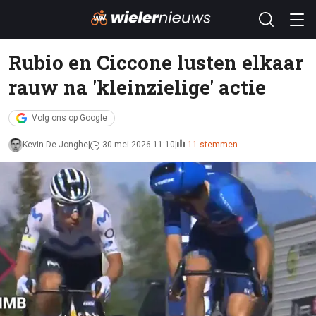
Rubio en Ciccone lusten elkaar
rauw na 'kleinzielige' actie
Volg ons op Google
Kevin De Jonghe
30 mei 2026 11:10
11 stemmen