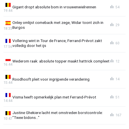
Gigant dropt absolute bom in vrouwenwielrennen
54
19:44
Onley omlijst comeback met zege, Widar toont zich in
29
Burgos
18:33
Vollering wint in Tour de France, Ferrand-Prévot zakt
60
volledig door het ijs
17:56
Wederom raak: absolute topper maakt hattrick compleet
12
16:44
Roodhooft pleit voor ingrijpende verandering
14
15:44
Visma heeft opmerkelijk plan met Ferrand-Prévot
51
14:44
Justine Ghekiere lacht met omstreden borstcontrole:
167
"Twee bidons..."
10:47