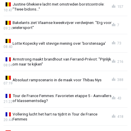
Justine Ghekiere lacht met omstreden borstcontrole:
157
"Twee bidons..."
10:47
Bakelants ziet Vlaamse kweekvijver verdwijnen: "Erg voor
7
wielersport"
09:24
Lotte Kopecky velt stevige mening over 'borstensaga'
73
08:40
Armstrong maakt brandhout van Ferrand-Prévot: "Pijnlijk
216
om naar te kijken"
08:04
Absoluut rampscenario in de maak voor Thibau Nys
388
07:19
Tour de France Femmes: Favorieten etappe 5 - Aanvallers
43
of klassementsdag?
21:22
Vollering lucht het hart na tijdrit in Tour de France
418
Femmes
20:44