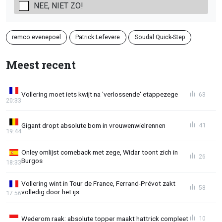
NEE, NIET ZO!
remco evenepoel
Patrick Lefevere
Soudal Quick-Step
Meest recent
Vollering moet iets kwijt na 'verlossende' etappezege
63
20:33
Gigant dropt absolute bom in vrouwenwielrennen
41
19:44
Onley omlijst comeback met zege, Widar toont zich in
26
Burgos
18:33
Vollering wint in Tour de France, Ferrand-Prévot zakt
58
volledig door het ijs
17:56
Wederom raak: absolute topper maakt hattrick compleet
10