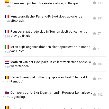
Visma mag juichen: Fraaie dubbelslag in Burgos
113
19:44
'Amateuristische' Ferrand-Prévot doet opvallende
351
uitspraak
18:44
Reusser slaat grote slag in Tour en deelt concurrentie
57
stevige tik uit
18:03
Milan blijft ongenaakbaar en slaat opnieuw toe in Ronde
4
van Polen
16:36
Mathieu van der Poel pakt uit en laat wielerfans opnieuw
1039
watertanden
16:06
Vader Evenepoel onthult pijnlijke waarheid: "Het raakt
127
Remco..."
15:16
Domper voor Urška Žigart: vriendin Pogacar kent nieuwe
182
tegenslag
14:22