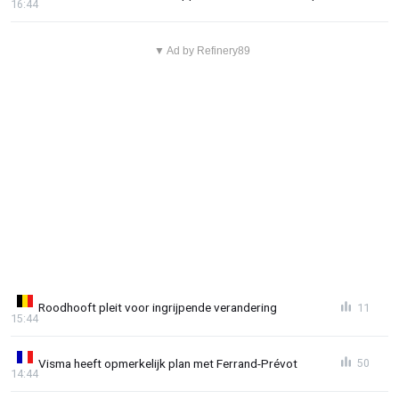
16:44
▼ Ad by Refinery89
Roodhooft pleit voor ingrijpende verandering
11
15:44
Visma heeft opmerkelijk plan met Ferrand-Prévot
50
14:44