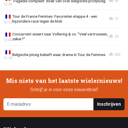
Tragedie compleet: doek valt over Belgische profploeg
56
12:35
Tour de France Femmes: Favorieten etappe 4 - een
17
bijzondere race tegen de klok
12:12
Concurrent sneert naar Vollering & co: "Veel vertrouwen,
29
zeker?"
12:00
Belgische ploeg beleeft waar drama in Tour de Femmes
282
11:10
Mis niets van het laatste wielernieuws!
Schrijf je in voor onze nieuwsbrief
Inschrijven