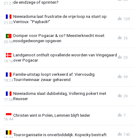
de eindzege of sprinten?
21:21
Niewiadoma laat frustratie de vrije loop na stunt op
139
Ventoux: "Payback!"
21:00
Domper voor Pogacar & co? Meesterknecht moet
26
noodgedwongen opgeven
20:08
Landgenoot onthult opvallende woorden van Vingegaard
33
over Pogacar
19:16
Familie-uitstap loopt verkeerd af: Viervoudig
99
Tourritwinnaar zwaar gehavend
18:24
Niewiadoma slaat dubbelslag, Vollering pokert met
26
Reusser
17:50
Christen wint in Polen, Lemmen blijft leider
7
16:44
Tourorganisatie is onverbiddelijk: Kopecky bestraft
745