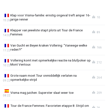
Klap voor Visma-familie: ernstig ongeval treft amper 16-
10
jarige renner
15:26
Klepper van jewelste stapt plots uit Tour de France
89
Femmes
14:32
Van Gucht en Beyen kraken Vollering: "Vanwege welke
166
reden?!"
11:22
Vollering komt met opmerkelijke reactie na blufpoker op
212
Mont Ventoux
10:22
Grote naam moet Tour onmiddellijk verlaten na
264
opmerkelijke strijd
09:22
Visma mag juichen: Superster slaat weer toe
209
08:22
Tour de France Femmes: Favorieten etappe 8: Strijd om
26