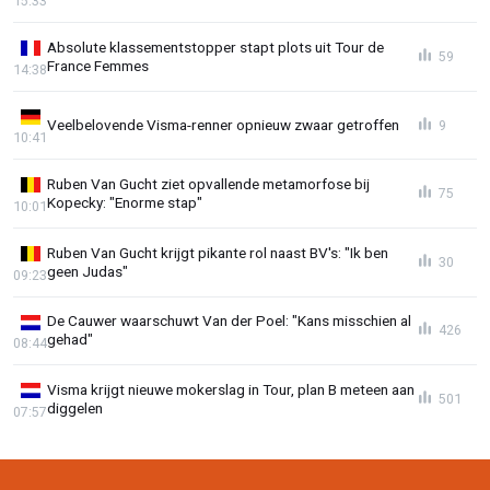
15:33
Absolute klassementstopper stapt plots uit Tour de
59
France Femmes
14:38
Veelbelovende Visma-renner opnieuw zwaar getroffen
9
10:41
Ruben Van Gucht ziet opvallende metamorfose bij
75
Kopecky: "Enorme stap"
10:01
Ruben Van Gucht krijgt pikante rol naast BV's: "Ik ben
30
geen Judas"
09:23
De Cauwer waarschuwt Van der Poel: "Kans misschien al
426
gehad"
08:44
Visma krijgt nieuwe mokerslag in Tour, plan B meteen aan
501
diggelen
07:57