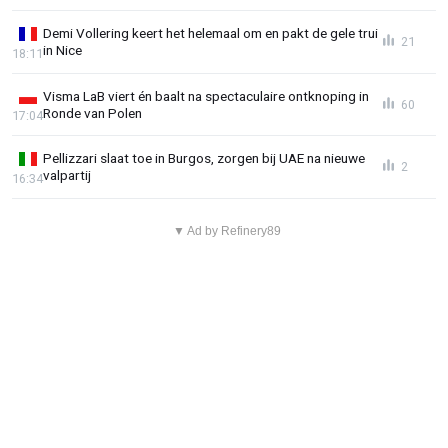
Demi Vollering keert het helemaal om en pakt de gele trui
21
in Nice
18:11
Visma LaB viert én baalt na spectaculaire ontknoping in
60
Ronde van Polen
17:04
Pellizzari slaat toe in Burgos, zorgen bij UAE na nieuwe
2
valpartij
16:34
▼ Ad by Refinery89