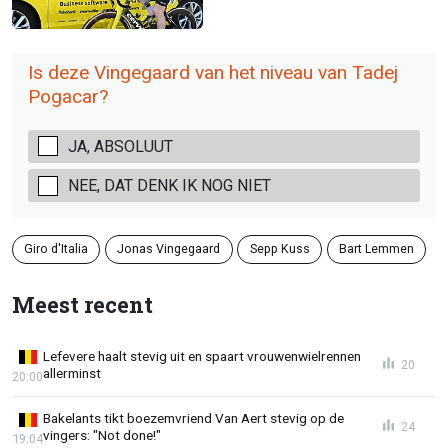
Is deze Vingegaard van het niveau van Tadej
Pogacar?
JA, ABSOLUUT
NEE, DAT DENK IK NOG NIET
Giro d'Italia
Jonas Vingegaard
Sepp Kuss
Bart Lemmen
Meest recent
Lefevere haalt stevig uit en spaart vrouwenwielrennen
20
allerminst
20:00
Bakelants tikt boezemvriend Van Aert stevig op de
24
vingers: "Not done!"
19:04