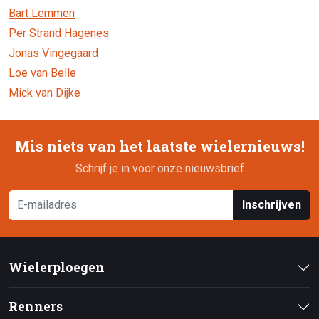
Bart Lemmen
Per Strand Hagenes
Jonas Vingegaard
Loe van Belle
Mick van Dijke
Mis niets van het laatste wielernieuws!
Schrijf je in voor onze nieuwsbrief
Inschrijven
Wielerploegen
Renners