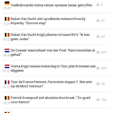
Veelbelovende Visma-renner opnieuw zwaar getroffen
8
10:41
Ruben Van Gucht ziet opvallende metamorfose bij
67
Kopecky: "Enorme stap"
10:01
Ruben Van Gucht krijgt pikante rol naast BV's: "Ik ben
24
geen Judas"
09:23
De Cauwer waarschuwt Van der Poel: "Kans misschien al
337
gehad"
08:44
Visma krijgt nieuwe mokerslag in Tour, plan B meteen aan
459
diggelen
07:57
Tour de France Femmes: Favorieten etappe 7: Wie wint
18
op de Mont Ventoux?
21:21
Patrick Evenepoel ziet absolute doorbraak: "Zo goed
150
voor Remco"
20:33