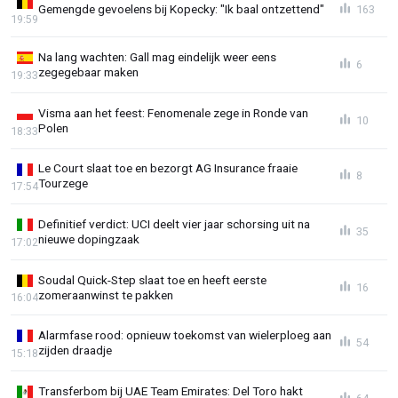
Gemengde gevoelens bij Kopecky: "Ik baal ontzettend"
163
19:59
Na lang wachten: Gall mag eindelijk weer eens
6
zegegebaar maken
19:33
Visma aan het feest: Fenomenale zege in Ronde van
10
Polen
18:33
Le Court slaat toe en bezorgt AG Insurance fraaie
8
Tourzege
17:54
Definitief verdict: UCI deelt vier jaar schorsing uit na
35
nieuwe dopingzaak
17:02
Soudal Quick-Step slaat toe en heeft eerste
16
zomeraanwinst te pakken
16:04
Alarmfase rood: opnieuw toekomst van wielerploeg aan
54
zijden draadje
15:18
Transferbom bij UAE Team Emirates: Del Toro hakt