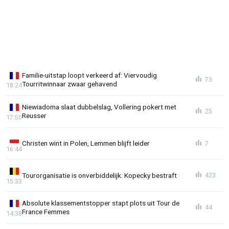
Familie-uitstap loopt verkeerd af: Viervoudig
73
Tourritwinnaar zwaar gehavend
18:24
Niewiadoma slaat dubbelslag, Vollering pokert met
25
Reusser
17:50
Christen wint in Polen, Lemmen blijft leider
7
16:44
Tourorganisatie is onverbiddelijk: Kopecky bestraft
423
15:33
Absolute klassementstopper stapt plots uit Tour de
44
France Femmes
14:38