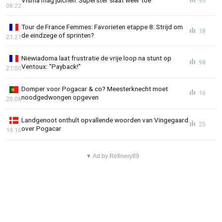
Visma mag juichen: Superster slaat weer toe
93
08:22
Tour de France Femmes: Favorieten etappe 8: Strijd om
18
de eindzege of sprinten?
21:21
Niewiadoma laat frustratie de vrije loop na stunt op
98
Ventoux: "Payback!"
21:00
Domper voor Pogacar & co? Meesterknecht moet
16
noodgedwongen opgeven
20:08
Landgenoot onthult opvallende woorden van Vingegaard
25
over Pogacar
19:16
▼ Ad by Refinery89