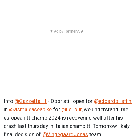
▼ Ad by Refinery89
Info
@Gazzetta_it
- Door still open for
@edoardo_affini
in
@vismaleaseabike
for
@LeTour
, we understand: the
european tt champ 2024 is recovering well after his
crash last thursday in italian champ tt. Tomorrow likely
final decision of
@VingegaardJonas
team