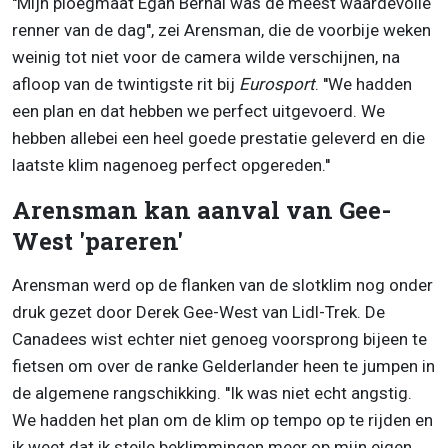
''Mijn ploegmaat Egan Bernal was de meest waardevolle
renner van de dag'', zei Arensman, die de voorbije weken
weinig tot niet voor de camera wilde verschijnen, na
afloop van de twintigste rit bij
Eurosport
. ''We hadden
een plan en dat hebben we perfect uitgevoerd. We
hebben allebei een heel goede prestatie geleverd en die
laatste klim nagenoeg perfect opgereden.''
Arensman kan aanval van Gee-
West 'pareren'
Arensman werd op de flanken van de slotklim nog onder
druk gezet door Derek Gee-West van Lidl-Trek. De
Canadees wist echter niet genoeg voorsprong bijeen te
fietsen om over de ranke Gelderlander heen te jumpen in
de algemene rangschikking. ''Ik was niet echt angstig.
We hadden het plan om de klim op tempo op te rijden en
ik weet dat ik steile beklimmingen meer op mijn eigen