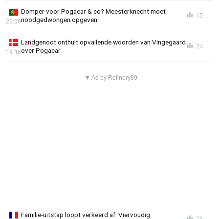
Domper voor Pogacar & co? Meesterknecht moet
15
noodgedwongen opgeven
20:08
Landgenoot onthult opvallende woorden van Vingegaard
24
over Pogacar
19:16
▼ Ad by Refinery89
Familie-uitstap loopt verkeerd af: Viervoudig
73