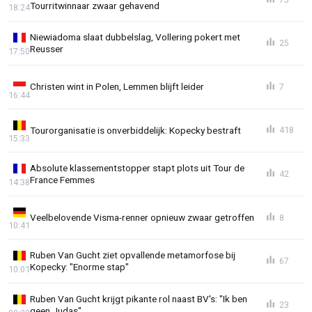
Tourritwinnaar zwaar gehavend
18:24
Niewiadoma slaat dubbelslag, Vollering pokert met
25
Reusser
17:50
Christen wint in Polen, Lemmen blijft leider
7
16:44
Tourorganisatie is onverbiddelijk: Kopecky bestraft
418
15:33
Absolute klassementstopper stapt plots uit Tour de
42
France Femmes
14:38
Veelbelovende Visma-renner opnieuw zwaar getroffen
8
10:41
Ruben Van Gucht ziet opvallende metamorfose bij
67
Kopecky: "Enorme stap"
10:01
Ruben Van Gucht krijgt pikante rol naast BV's: "Ik ben
23
geen Judas"