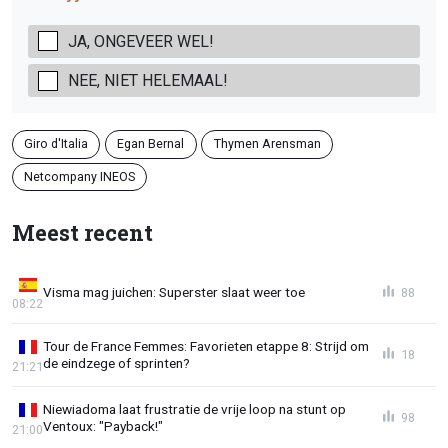
JA, ONGEVEER WEL!
NEE, NIET HELEMAAL!
Giro d'Italia
Egan Bernal
Thymen Arensman
Netcompany INEOS
Meest recent
Visma mag juichen: Superster slaat weer toe
88
08:22
Tour de France Femmes: Favorieten etappe 8: Strijd om
18
de eindzege of sprinten?
21:21
Niewiadoma laat frustratie de vrije loop na stunt op
98
Ventoux: "Payback!"
21:00