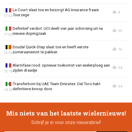
Le Court slaat toe en bezorgt AG Insurance fraaie
8
Tourzege
17:54
Definitief verdict: UCI deelt vier jaar schorsing uit na
35
nieuwe dopingzaak
17:02
Soudal Quick-Step slaat toe en heeft eerste
16
zomeraanwinst te pakken
16:04
Alarmfase rood: opnieuw toekomst van wielerploeg aan
54
zijden draadje
15:18
Transferbom bij UAE Team Emirates: Del Toro hakt
64
definitieve knoop door
14:26
Mis niets van het laatste wielernieuws!
Schrijf je in voor onze nieuwsbrief