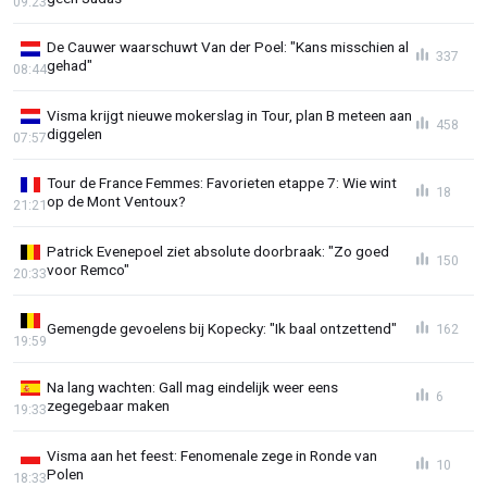
09:23
De Cauwer waarschuwt Van der Poel: "Kans misschien al
337
gehad"
08:44
Visma krijgt nieuwe mokerslag in Tour, plan B meteen aan
458
diggelen
07:57
Tour de France Femmes: Favorieten etappe 7: Wie wint
18
op de Mont Ventoux?
21:21
Patrick Evenepoel ziet absolute doorbraak: "Zo goed
150
voor Remco"
20:33
Gemengde gevoelens bij Kopecky: "Ik baal ontzettend"
162
19:59
Na lang wachten: Gall mag eindelijk weer eens
6
zegegebaar maken
19:33
Visma aan het feest: Fenomenale zege in Ronde van
10
Polen
18:33