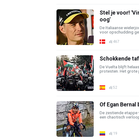
Stel je voor! 'V
oog'
De Italiaanse wielerj
voor opschudding gez
467
Schokkende taf
De Vuelta blijft helaa
protesten. Het grote 
52
Of Egan Bernal b
De zestiende etappe 
een chaotisch verloop.
19