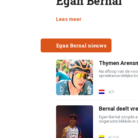
Egan Bernal
Lees meer
Egan Bernal nieuws
Thymen Arensman
Na afloop van de voorl
spreekwoordelijke bo
8
Bernal deelt vr
Egan Bernal zorgde a
ongeruste blikken in de
104