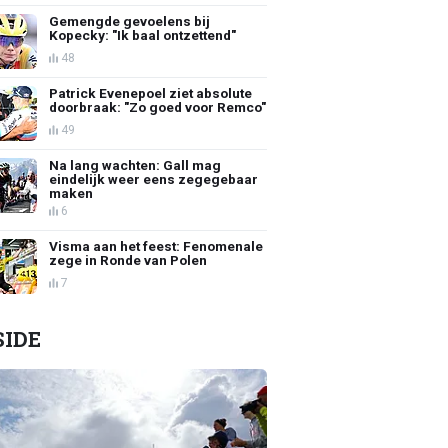
Gemengde gevoelens bij
Kopecky: "Ik baal ontzettend"
48
Patrick Evenepoel ziet absolute
doorbraak: "Zo goed voor Remco"
49
Na lang wachten: Gall mag
eindelijk weer eens zegegebaar
maken
6
Visma aan het feest: Fenomenale
zege in Ronde van Polen
7
SIDE