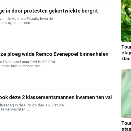
ege in door protesten gekortwiekte bergrit
van de Vuelta a España leverde
est op, maar een ...
Tou
etap
éze ploeg wilde Remco Evenepoel binnenhalen
kla
o Evenepoel naar Red Bull-BORA-
 maar niet iedereen ziet ...
: ook deze 2 klassementsmannen kwamen ten val
ltjesdag in de Giro op dag 16. Dat viel
 te verwachten ...
Tou
etap