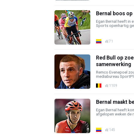
Bernal boos op 
Egan Bernal heeft in 
Sports openhartig ges
71
Red Bull op zoe
samenwerking
Remco Evenepoel zou 
mediabureau SportPlu
1109
Bernal maakt be
Egan Bernal heeft ko
afgelopen weken de r
145