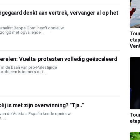
ingegaard denkt aan vertrek, vervanger al op het
ournalist Beppe Conti heeft opnieuw
orgd met opvallende ...
Tou
etap
Ven
erelen: Vuelta-protesten volledig geëscaleerd
s in de baan van pro-Palestijnde
probleem is immers dat ...
lij is met zijn overwinning? "Tja.."
van de Vuelta a España kende opnieuw
Tou
 ...
etap