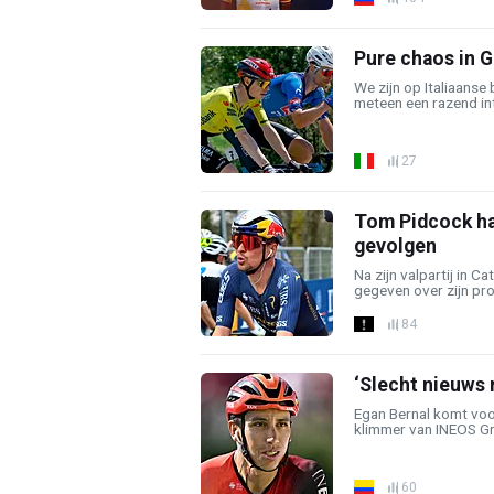
Pure chaos in Gi
We zijn op Italiaanse
meteen een razend int
27
Tom Pidcock ha
gevolgen
Na zijn valpartij in C
gegeven over zijn pro
84
‘Slecht nieuws
Egan Bernal komt voor
klimmer van INEOS Gre
60