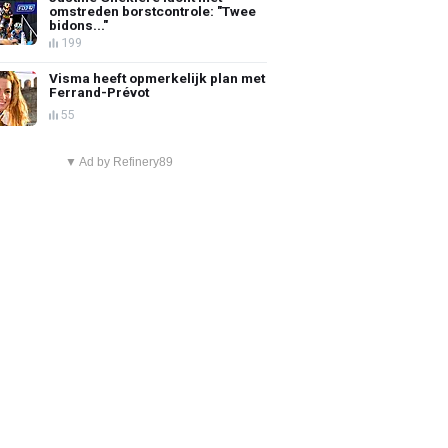
omstreden borstcontrole: "Twee
bidons..."
199
Visma heeft opmerkelijk plan met
Ferrand-Prévot
55
▼ Ad by Refinery89