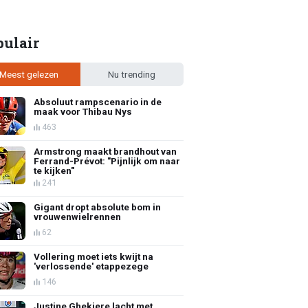
pulair
Meest gelezen
Nu trending
Absoluut rampscenario in de
maak voor Thibau Nys
463
Armstrong maakt brandhout van
Ferrand-Prévot: "Pijnlijk om naar
te kijken"
241
Gigant dropt absolute bom in
vrouwenwielrennen
62
Vollering moet iets kwijt na
'verlossende' etappezege
146
Justine Ghekiere lacht met