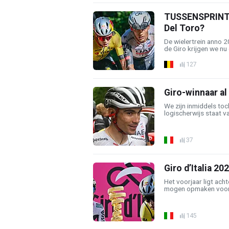
TUSSENSPRINT: 
Del Toro?
De wielertrein anno 
de Giro krijgen we nu 
127
Giro-winnaar al
We zijn inmiddels toc
logischerwijs staat va
37
Giro d’Italia 20
Het voorjaar ligt ach
mogen opmaken voor d
145