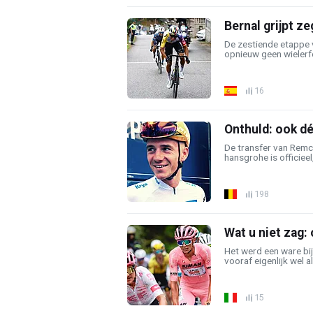
Bernal grijpt z
De zestiende etappe 
opnieuw geen wielerfe
16
Onthuld: ook d
De transfer van Remc
hansgrohe is officieel,
198
Wat u niet zag
Het werd een ware bij
vooraf eigenlijk wel al
15