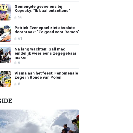
Gemengde gevoelens bij
Kopecky: "Ik baal ontzettend"
56
Patrick Evenepoel ziet absolute
doorbraak: "Zo goed voor Remco"
61
Na lang wachten: Gall mag
eindelijk weer eens zegegebaar
maken
6
Visma aan het feest: Fenomenale
zege in Ronde van Polen
8
SIDE