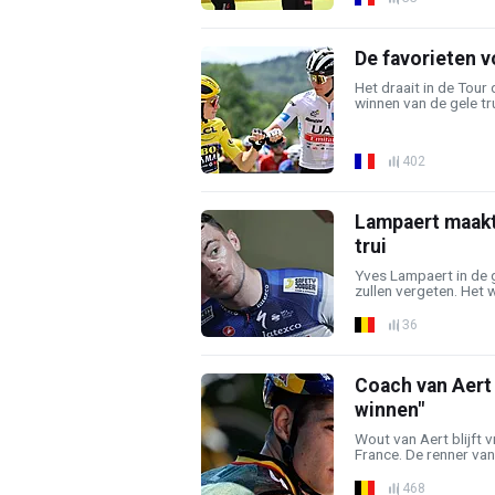
De favorieten v
Het draait in de Tour 
winnen van de gele tru
402
Lampaert maakt 
trui
Yves Lampaert in de ge
zullen vergeten. Het 
36
Coach van Aert 
winnen"
Wout van Aert blijft v
France. De renner va
468