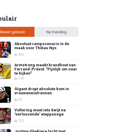
pulair
Meest gelezen
Nu trending
Absoluut rampscenario in de
maak voor Thibau Nys
466
Armstrong maakt brandhout van
Ferrand-Prévot: "Pijnlijk om naar
te kijken"
243
Gigant dropt absolute bom in
vrouwenwielrennen
65
Vollering moet iets kwijt na
'verlossende' etappezege
152
Justine Ghekiere lacht met