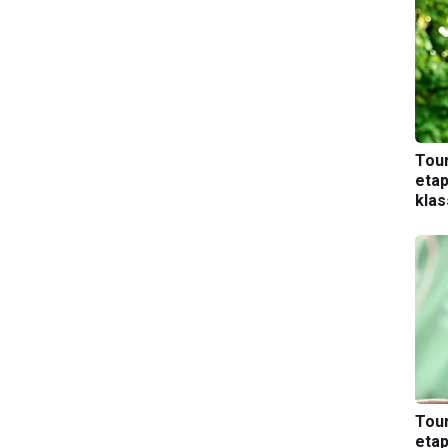
Tou
etap
kla
Tou
etap