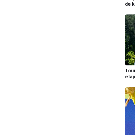
de k
Tou
etap