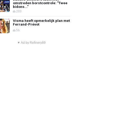
omstreden borstcontrole: "Twee
bidons..."
203
Visma heeft opmerkelijk plan met
Ferrand-Prévot
56
▼ Ad by Refinery89