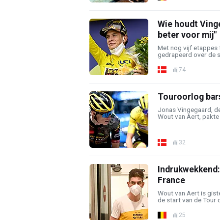
Wie houdt Vinge
beter voor mij"
Met nog vijf etappes 
gedrapeerd over de s
74
Touroorlog bar
Jonas Vingegaard, de
Wout van Aert, pakte g
32
Indrukwekkend: 
France
Wout van Aert is gis
de start van de Tour d
25