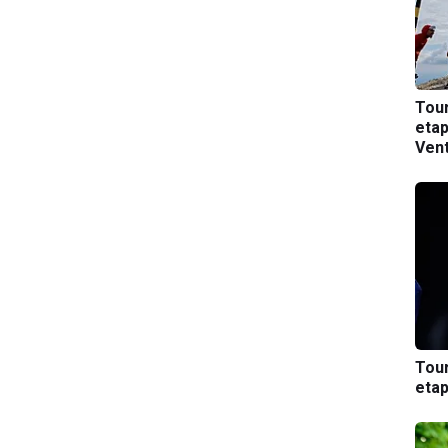
Tou
etap
Ven
Tou
etap