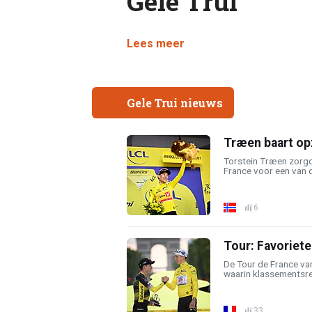
Gele Trui
Lees meer
Gele Trui nieuws
Træen baart opz
Torstein Træen zorgd
France voor een van d
6
Tour: Favoriete
De Tour de France va
waarin klassementsren
33