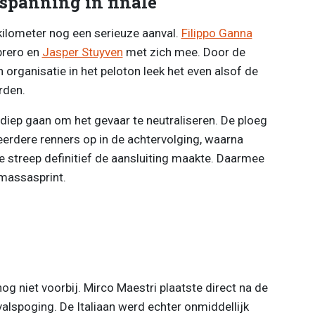
spanning in finale
kilometer nog een serieuze aanval.
Filippo Ganna
brero en
Jasper Stuyven
met zich mee. Door de
n organisatie in het peloton leek het even alsof de
rden.
iep gaan om het gevaar te neutraliseren. De ploeg
rdere renners op in de achtervolging, waarna
e streep definitief de aansluiting maakte. Daarmee
 massasprint.
og niet voorbij. Mirco Maestri plaatste direct na de
alspoging. De Italiaan werd echter onmiddellijk