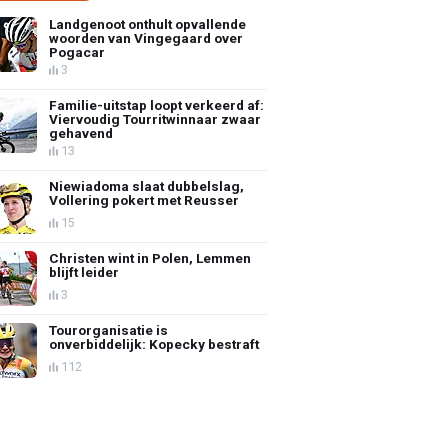
Landgenoot onthult opvallende
woorden van Vingegaard over
Pogacar
3
Familie-uitstap loopt verkeerd af:
Viervoudig Tourritwinnaar zwaar
gehavend
13
Niewiadoma slaat dubbelslag,
Vollering pokert met Reusser
15
Christen wint in Polen, Lemmen
blijft leider
3
Tourorganisatie is
onverbiddelijk: Kopecky bestraft
112