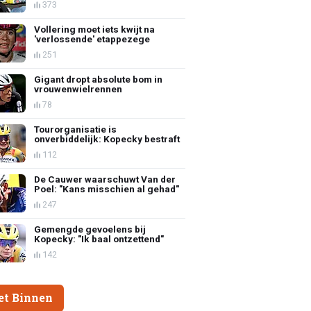
373
Vollering moet iets kwijt na
'verlossende' etappezege
251
Gigant dropt absolute bom in
vrouwenwielrennen
78
Tourorganisatie is
onverbiddelijk: Kopecky bestraft
112
De Cauwer waarschuwt Van der
Poel: "Kans misschien al gehad"
247
Gemengde gevoelens bij
Kopecky: "Ik baal ontzettend"
142
et Binnen