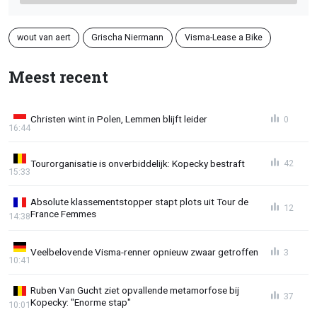
wout van aert
Grischa Niermann
Visma-Lease a Bike
Meest recent
Christen wint in Polen, Lemmen blijft leider
0
16:44
Tourorganisatie is onverbiddelijk: Kopecky bestraft
42
15:33
Absolute klassementstopper stapt plots uit Tour de
12
France Femmes
14:38
Veelbelovende Visma-renner opnieuw zwaar getroffen
3
10:41
Ruben Van Gucht ziet opvallende metamorfose bij
37
Kopecky: "Enorme stap"
10:01