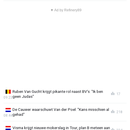
▼ Ad by Refinery89
Ruben Van Gucht krijgt pikante rol naast BV's: "Ik ben
17
geen Judas"
09:23
De Cauwer waarschuwt Van der Poel: "Kans misschien al
218
gehad"
08:44
Visma krijgt nieuwe mokerslag in Tour, plan B meteen aan