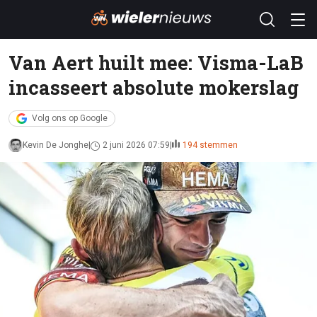
Van Aert huilt mee: Visma-LaB
incasseert absolute mokerslag
Volg ons op Google
Kevin De Jonghe
2 juni 2026 07:59
194 stemmen