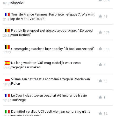
334
diggelen
07:57
Tour de France Femmes: Favorieten etappe 7: Wie wint
18
op de Mont Ventoux?
21:21
Patrick Evenepoel ziet absolute doorbraak: "Zo goed
117
voor Remco"
20:33
Gemengde gevoelens bij Kopecky: "Ik baal ontzettend"
132
19:59
Na lang wachten: Gall mag eindelijk weer eens
6
zegegebaar maken
19:33
Visma aan het feest: Fenomenale zege in Ronde van
10
Polen
18:33
Le Court slaat toe en bezorgt AG Insurance fraaie
8
Tourzege
17:54
Definitief verdict: UCI deelt vier jaar schorsing uit na
32
nieuwe dopingzaak