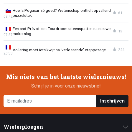
Hoe is Pogacar zó goed? Wetenschap onthult opvallend
61
puzzelstuk
08:42
Ferrand-Prévot ziet Tourdroom uiteenspatten na nieuwe
13
mokerslag
07:57
Vollering moet iets kwijt na 'verlossende' etappezege
244
20:33
Mis niets van het laatste wielernieuws!
Schrijf je in voor onze nieuwsbrief
Inschrijven
Wielerploegen