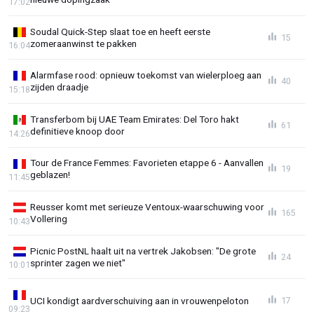
17:02
Soudal Quick-Step slaat toe en heeft eerste
15
zomeraanwinst te pakken
16:04
Alarmfase rood: opnieuw toekomst van wielerploeg aan
40
zijden draadje
15:18
Transferbom bij UAE Team Emirates: Del Toro hakt
61
definitieve knoop door
14:26
Tour de France Femmes: Favorieten etappe 6 - Aanvallen
19
geblazen!
11:45
Reusser komt met serieuze Ventoux-waarschuwing voor
165
Vollering
10:43
Picnic PostNL haalt uit na vertrek Jakobsen: "De grote
24
sprinter zagen we niet"
10:01
UCI kondigt aardverschuiving aan in vrouwenpeloton
17
09:23