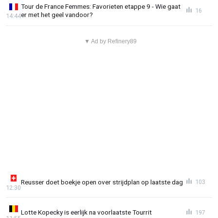
Tour de France Femmes: Favorieten etappe 9 - Wie gaat
16
er met het geel vandoor?
14:44
▼ Ad by Refinery89
Reusser doet boekje open over strijdplan op laatste dag
103
12:30
Lotte Kopecky is eerlijk na voorlaatste Tourrit
197