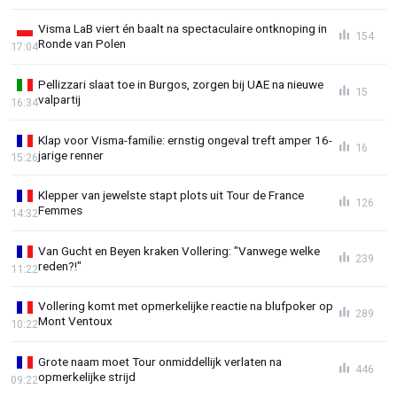
Visma LaB viert én baalt na spectaculaire ontknoping in
154
Ronde van Polen
17:04
Pellizzari slaat toe in Burgos, zorgen bij UAE na nieuwe
15
valpartij
16:34
Klap voor Visma-familie: ernstig ongeval treft amper 16-
16
jarige renner
15:26
Klepper van jewelste stapt plots uit Tour de France
126
Femmes
14:32
Van Gucht en Beyen kraken Vollering: "Vanwege welke
239
reden?!"
11:22
Vollering komt met opmerkelijke reactie na blufpoker op
289
Mont Ventoux
10:22
Grote naam moet Tour onmiddellijk verlaten na
446
opmerkelijke strijd
09:22