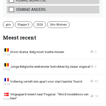
FEMKE GERRITSE
IEMAND ANDERS..
giro
Etappe 3
2026
Giro Women
Meest recent
Groot drama: Belg moet Vuelta missen
3
17:33
Jonge Belgische wielrenster betrokken bij zwaar ongeval
0
17:03
Vollering vertelt iets apart voor start laatste Tourrit
82
16:33
Vingegaard sneert naar Pogacar: "Word moedeloos van
10
hem"
15:33