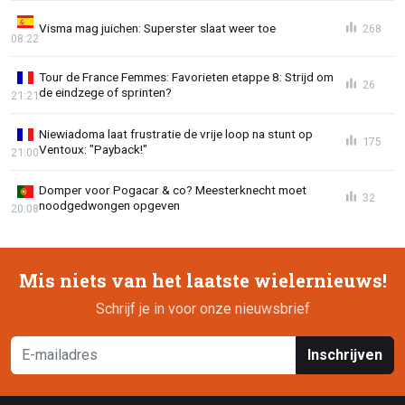
Visma mag juichen: Superster slaat weer toe
268
08:22
Tour de France Femmes: Favorieten etappe 8: Strijd om
26
de eindzege of sprinten?
21:21
Niewiadoma laat frustratie de vrije loop na stunt op
175
Ventoux: "Payback!"
21:00
Domper voor Pogacar & co? Meesterknecht moet
32
noodgedwongen opgeven
20:08
Mis niets van het laatste wielernieuws!
Schrijf je in voor onze nieuwsbrief
Inschrijven