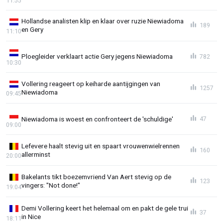
11:55
Hollandse analisten klip en klaar over ruzie Niewiadoma
189
en Gery
11:10
Ploegleider verklaart actie Gery jegens Niewiadoma
782
10:30
Vollering reageert op keiharde aantijgingen van
1257
Niewiadoma
09:45
Niewiadoma is woest en confronteert de 'schuldige'
47
09:00
Lefevere haalt stevig uit en spaart vrouwenwielrennen
160
allerminst
20:00
Bakelants tikt boezemvriend Van Aert stevig op de
123
vingers: "Not done!"
19:04
Demi Vollering keert het helemaal om en pakt de gele trui
37
in Nice
18:11