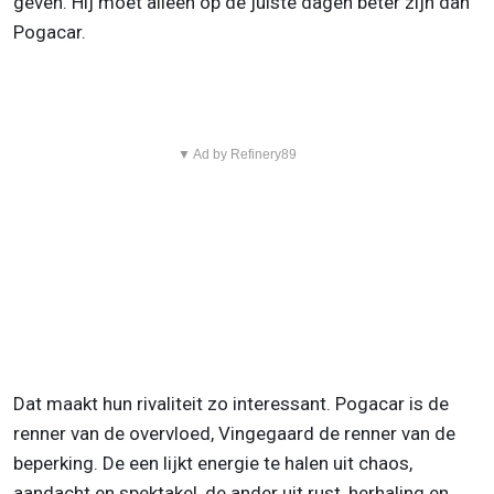
geven. Hij moet alleen op de juiste dagen beter zijn dan
Pogacar.
▼ Ad by Refinery89
Dat maakt hun rivaliteit zo interessant. Pogacar is de
renner van de overvloed, Vingegaard de renner van de
beperking. De een lijkt energie te halen uit chaos,
aandacht en spektakel, de ander uit rust, herhaling en