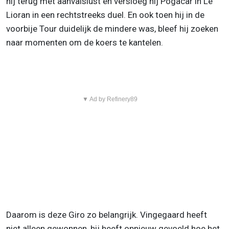
hij terug met aanvalslust en versloeg hij Pogacar in Le
Lioran in een rechtstreeks duel. En ook toen hij in de
voorbije Tour duidelijk de mindere was, bleef hij zoeken
naar momenten om de koers te kantelen.
▼ Ad by Refinery89
Daarom is deze Giro zo belangrijk. Vingegaard heeft
niet alleen gewonnen, hij heeft opnieuw gevoeld hoe het