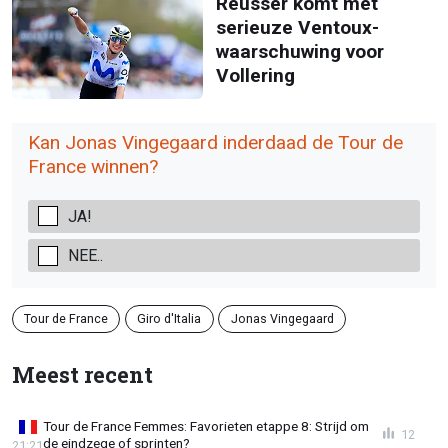
Reusser komt met
serieuze Ventoux-
waarschuwing voor
Vollering
Kan Jonas Vingegaard inderdaad de Tour de
France winnen?
JA!
NEE..
Tour de France
Giro d'Italia
Jonas Vingegaard
Meest recent
Tour de France Femmes: Favorieten etappe 8: Strijd om
12
de eindzege of sprinten?
21:21