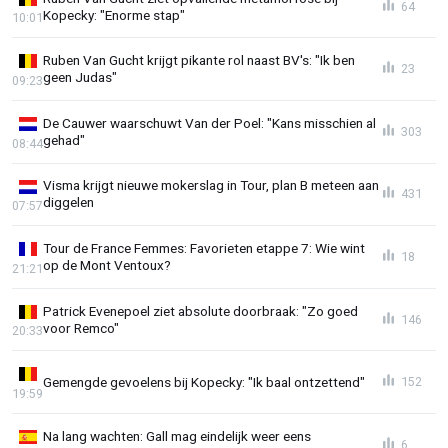
64
Kopecky: "Enorme stap"
10:01
Ruben Van Gucht krijgt pikante rol naast BV's: "Ik ben
23
geen Judas"
09:23
De Cauwer waarschuwt Van der Poel: "Kans misschien al
303
gehad"
08:44
Visma krijgt nieuwe mokerslag in Tour, plan B meteen aan
431
diggelen
07:57
Tour de France Femmes: Favorieten etappe 7: Wie wint
18
op de Mont Ventoux?
21:21
Patrick Evenepoel ziet absolute doorbraak: "Zo goed
146
voor Remco"
20:33
Gemengde gevoelens bij Kopecky: "Ik baal ontzettend"
152
19:59
Na lang wachten: Gall mag eindelijk weer eens
6