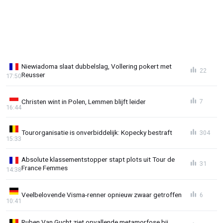
Niewiadoma slaat dubbelslag, Vollering pokert met
22
Reusser
17:50
Christen wint in Polen, Lemmen blijft leider
7
16:44
Tourorganisatie is onverbiddelijk: Kopecky bestraft
304
15:33
Absolute klassementstopper stapt plots uit Tour de
31
France Femmes
14:38
Veelbelovende Visma-renner opnieuw zwaar getroffen
6
10:41
Ruben Van Gucht ziet opvallende metamorfose bij