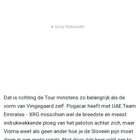
▼ Ad by Refinery89
Dat is richting de Tour minstens zo belangrijk als de
vorm van Vingegaard zelf. Pogacar heeft met UAE Team
Emirates - XRG misschien wel de breedste en meest
indrukwekkende ploeg van het peloton achter zich, maar
Visma weet als geen ander hoe je de Sloveen pijn moet
doen in een grote ronde. Niet door één keer wild aan te