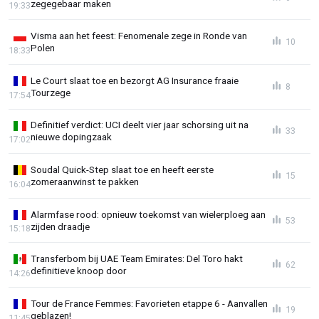
zegegebaar maken
19:33
Visma aan het feest: Fenomenale zege in Ronde van
10
Polen
18:33
Le Court slaat toe en bezorgt AG Insurance fraaie
8
Tourzege
17:54
Definitief verdict: UCI deelt vier jaar schorsing uit na
33
nieuwe dopingzaak
17:02
Soudal Quick-Step slaat toe en heeft eerste
15
zomeraanwinst te pakken
16:04
Alarmfase rood: opnieuw toekomst van wielerploeg aan
53
zijden draadje
15:18
Transferbom bij UAE Team Emirates: Del Toro hakt
62
definitieve knoop door
14:26
Tour de France Femmes: Favorieten etappe 6 - Aanvallen
19
geblazen!
11:45