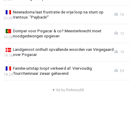
Niewiadoma laat frustratie de vrije loop na stunt op
76
Ventoux: "Payback!"
21:00
Domper voor Pogacar & co? Meesterknecht moet
12
noodgedwongen opgeven
20:08
Landgenoot onthult opvallende woorden van Vingegaard
19
over Pogacar
19:16
Familie-uitstap loopt verkeerd af: Viervoudig
59
Tourritwinnaar zwaar gehavend
18:24
▼ Ad by Refinery89