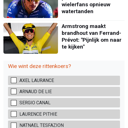
wielerfans opnieuw
watertanden
Armstrong maakt
brandhout van Ferrand-
Prévot: "Pijnlijk om naar
te kijken"
Wie wint deze rittenkoers?
AXEL LAURANCE
ARNAUD DE LIE
SERGIO CANAL
LAURENCE PITHIE
NATNAEL TESFAZION