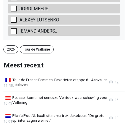
JORDI MEEUS
ALEXEY LUTSENKO
IEMAND ANDERS..
2026
Tour de Wallonie
Meest recent
Tour de France Femmes: Favorieten etappe 6 - Aanvallen
12
geblazen!
11:45
Reusser komt met serieuze Ventoux-waarschuwing voor
16
Vollering
10:43
Picnic PostNL haalt uit na vertrek Jakobsen: "De grote
10
sprinter zagen we niet"
10:01