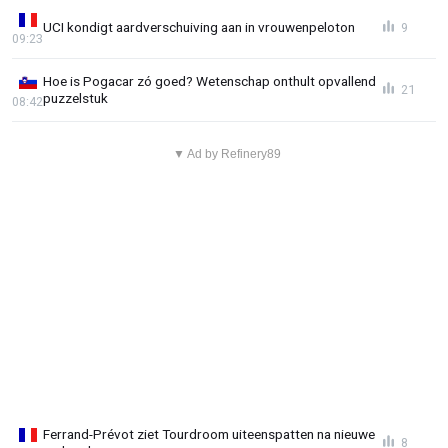
UCI kondigt aardverschuiving aan in vrouwenpeloton
9
09:23
Hoe is Pogacar zó goed? Wetenschap onthult opvallend
21
puzzelstuk
08:42
▼ Ad by Refinery89
Ferrand-Prévot ziet Tourdroom uiteenspatten na nieuwe
8