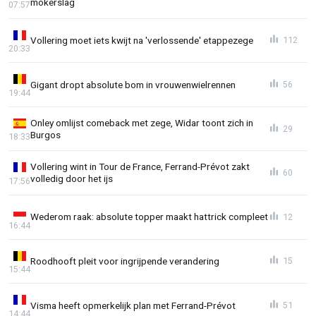
mokerslag
07:57
Vollering moet iets kwijt na 'verlossende' etappezege
112
20:33
Gigant dropt absolute bom in vrouwenwielrennen
56
19:44
Onley omlijst comeback met zege, Widar toont zich in
29
Burgos
18:33
Vollering wint in Tour de France, Ferrand-Prévot zakt
60
volledig door het ijs
17:56
Wederom raak: absolute topper maakt hattrick compleet
12
16:44
Roodhooft pleit voor ingrijpende verandering
15
15:44
Visma heeft opmerkelijk plan met Ferrand-Prévot
51
14:44