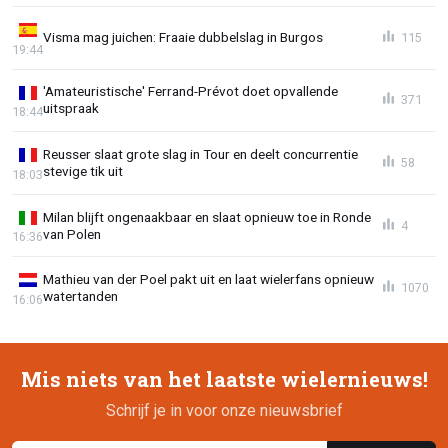
Visma mag juichen: Fraaie dubbelslag in Burgos
115
19:44
'Amateuristische' Ferrand-Prévot doet opvallende
371
uitspraak
18:44
Reusser slaat grote slag in Tour en deelt concurrentie
58
stevige tik uit
18:03
Milan blijft ongenaakbaar en slaat opnieuw toe in Ronde
4
van Polen
16:36
Mathieu van der Poel pakt uit en laat wielerfans opnieuw
1070
watertanden
16:06
Mis niets van het laatste wielernieuws!
Schrijf je in voor onze nieuwsbrief