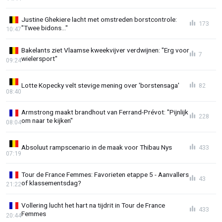
Justine Ghekiere lacht met omstreden borstcontrole:
173
"Twee bidons..."
10:47
Bakelants ziet Vlaamse kweekvijver verdwijnen: "Erg voor
7
wielersport"
09:24
Lotte Kopecky velt stevige mening over 'borstensaga'
82
08:40
Armstrong maakt brandhout van Ferrand-Prévot: "Pijnlijk
228
om naar te kijken"
08:04
Absoluut rampscenario in de maak voor Thibau Nys
433
07:19
Tour de France Femmes: Favorieten etappe 5 - Aanvallers
43
of klassementsdag?
21:22
Vollering lucht het hart na tijdrit in Tour de France
433
Femmes
20:44