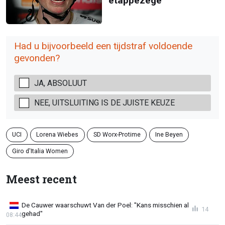
etappezege
Had u bijvoorbeeld een tijdstraf voldoende
gevonden?
JA, ABSOLUUT
NEE, UITSLUITING IS DE JUISTE KEUZE
UCI
Lorena Wiebes
SD Worx-Protime
Ine Beyen
Giro d'Italia Women
Meest recent
De Cauwer waarschuwt Van der Poel: "Kans misschien al
14
gehad"
08:44