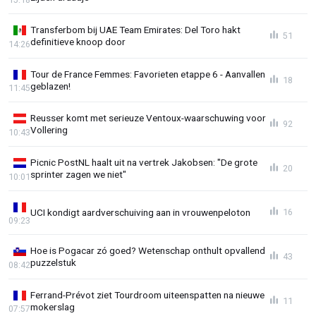
Transferbom bij UAE Team Emirates: Del Toro hakt
51
definitieve knoop door
14:26
Tour de France Femmes: Favorieten etappe 6 - Aanvallen
18
geblazen!
11:45
Reusser komt met serieuze Ventoux-waarschuwing voor
92
Vollering
10:43
Picnic PostNL haalt uit na vertrek Jakobsen: "De grote
20
sprinter zagen we niet"
10:01
UCI kondigt aardverschuiving aan in vrouwenpeloton
16
09:23
Hoe is Pogacar zó goed? Wetenschap onthult opvallend
43
puzzelstuk
08:42
Ferrand-Prévot ziet Tourdroom uiteenspatten na nieuwe
11
mokerslag
07:57