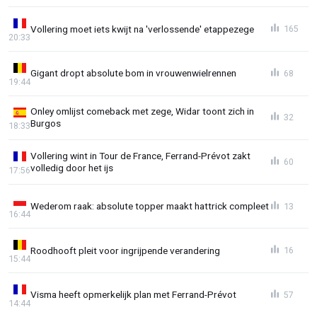
Vollering moet iets kwijt na 'verlossende' etappezege
165
20:33
Gigant dropt absolute bom in vrouwenwielrennen
68
19:44
Onley omlijst comeback met zege, Widar toont zich in
32
Burgos
18:33
Vollering wint in Tour de France, Ferrand-Prévot zakt
60
volledig door het ijs
17:56
Wederom raak: absolute topper maakt hattrick compleet
13
16:44
Roodhooft pleit voor ingrijpende verandering
16
15:44
Visma heeft opmerkelijk plan met Ferrand-Prévot
57
14:44