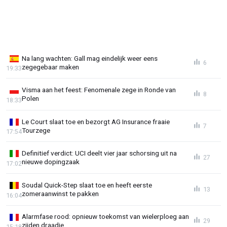
Na lang wachten: Gall mag eindelijk weer eens
6
zegegebaar maken
19:33
Visma aan het feest: Fenomenale zege in Ronde van
8
Polen
18:33
Le Court slaat toe en bezorgt AG Insurance fraaie
7
Tourzege
17:54
Definitief verdict: UCI deelt vier jaar schorsing uit na
27
nieuwe dopingzaak
17:02
Soudal Quick-Step slaat toe en heeft eerste
13
zomeraanwinst te pakken
16:04
Alarmfase rood: opnieuw toekomst van wielerploeg aan
29
zijden draadje
15:18