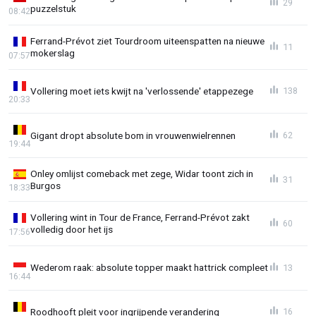
29
puzzelstuk
08:42
Ferrand-Prévot ziet Tourdroom uiteenspatten na nieuwe
11
mokerslag
07:57
Vollering moet iets kwijt na 'verlossende' etappezege
138
20:33
Gigant dropt absolute bom in vrouwenwielrennen
62
19:44
Onley omlijst comeback met zege, Widar toont zich in
31
Burgos
18:33
Vollering wint in Tour de France, Ferrand-Prévot zakt
60
volledig door het ijs
17:56
Wederom raak: absolute topper maakt hattrick compleet
13
16:44
Roodhooft pleit voor ingrijpende verandering
16