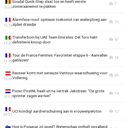
Soudal Quick-Step slaat toe en heeft eerste
7
zomeraanwinst te pakken
16:04
Alarmfase rood: opnieuw toekomst van wielerploeg aan
13
zijden draadje
15:18
Transferbom bij UAE Team Emirates: Del Toro hakt
47
definitieve knoop door
14:26
Tour de France Femmes: Favorieten etappe 6 - Aanvallen
18
geblazen!
11:45
Reusser komt met serieuze Ventoux-waarschuwing voor
59
Vollering
10:43
Picnic PostNL haalt uit na vertrek Jakobsen: "De grote
14
sprinter zagen we niet"
10:01
UCI kondigt aardverschuiving aan in vrouwenpeloton
12
09:23
Hoe is Pogacar zó goed? Wetenschap onthult opvallend