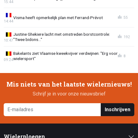
15:44
Visma heeft opmerkelijk plan met Ferrand-Prévot
55
14:44
Justine Ghekiere lacht met omstreden borstcontrole:
192
"Twee bidons..."
10:47
Bakelants ziet Vlaamse kweekvijver verdwijnen: "Erg voor
8
wielersport"
09:24
Mis niets van het laatste wielernieuws!
Schrijf je in voor onze nieuwsbrief
Inschrijven
Wielerploegen