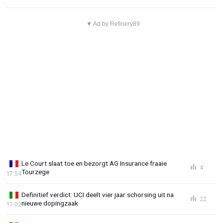
▼ Ad by Refinery89
Le Court slaat toe en bezorgt AG Insurance fraaie
4
Tourzege
17:54
Definitief verdict: UCI deelt vier jaar schorsing uit na
22
nieuwe dopingzaak
17:02