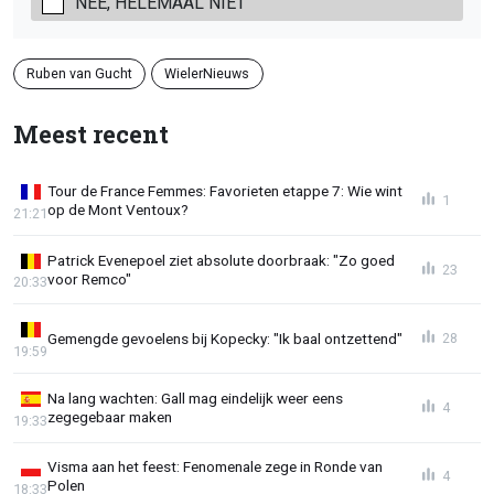
NEE, HELEMAAL NIET
Ruben van Gucht
WielerNieuws
Meest recent
Tour de France Femmes: Favorieten etappe 7: Wie wint
1
op de Mont Ventoux?
21:21
Patrick Evenepoel ziet absolute doorbraak: "Zo goed
23
voor Remco"
20:33
Gemengde gevoelens bij Kopecky: "Ik baal ontzettend"
28
19:59
Na lang wachten: Gall mag eindelijk weer eens
4
zegegebaar maken
19:33
Visma aan het feest: Fenomenale zege in Ronde van
4
Polen
18:33