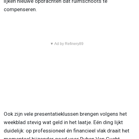
lijken nieuwe opdrachten dat ruimschoots te
compenseren.
▼ Ad by Refinery89
Ook zijn vele presentatieklussen brengen volgens het
weekblad stevig wat geld in het laatje. Eén ding lijkt
duidelijk: op professioneel én financieel vlak draait het
momenteel bijzonder goed voor Ruben Van Gucht.