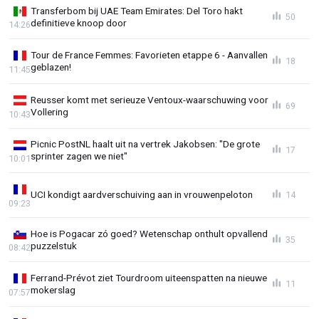
Transferbom bij UAE Team Emirates: Del Toro hakt
50
definitieve knoop door
14:26
Tour de France Femmes: Favorieten etappe 6 - Aanvallen
18
geblazen!
11:45
Reusser komt met serieuze Ventoux-waarschuwing voor
69
Vollering
10:43
Picnic PostNL haalt uit na vertrek Jakobsen: "De grote
17
sprinter zagen we niet"
10:01
UCI kondigt aardverschuiving aan in vrouwenpeloton
14
09:23
Hoe is Pogacar zó goed? Wetenschap onthult opvallend
35
puzzelstuk
08:42
Ferrand-Prévot ziet Tourdroom uiteenspatten na nieuwe
11
mokerslag
07:57