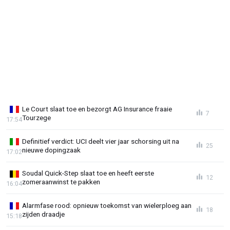
Le Court slaat toe en bezorgt AG Insurance fraaie
7
Tourzege
17:54
Definitief verdict: UCI deelt vier jaar schorsing uit na
25
nieuwe dopingzaak
17:02
Soudal Quick-Step slaat toe en heeft eerste
12
zomeraanwinst te pakken
16:04
Alarmfase rood: opnieuw toekomst van wielerploeg aan
18
zijden draadje
15:18