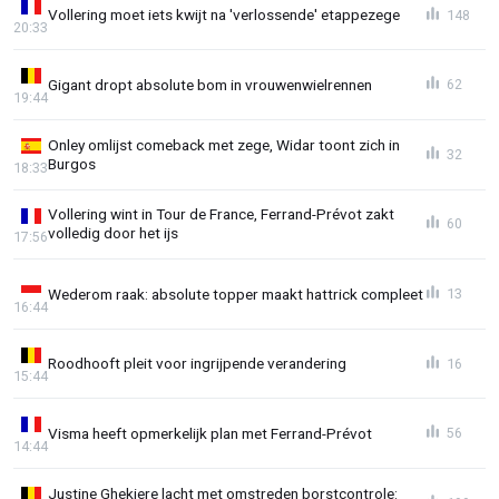
Vollering moet iets kwijt na 'verlossende' etappezege
148
20:33
Gigant dropt absolute bom in vrouwenwielrennen
62
19:44
Onley omlijst comeback met zege, Widar toont zich in
32
Burgos
18:33
Vollering wint in Tour de France, Ferrand-Prévot zakt
60
volledig door het ijs
17:56
Wederom raak: absolute topper maakt hattrick compleet
13
16:44
Roodhooft pleit voor ingrijpende verandering
16
15:44
Visma heeft opmerkelijk plan met Ferrand-Prévot
56
14:44
Justine Ghekiere lacht met omstreden borstcontrole: