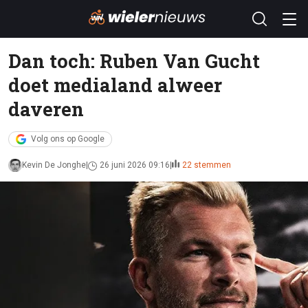
Dan toch: Ruben Van Gucht
doet medialand alweer
daveren
Volg ons op Google
Kevin De Jonghe
26 juni 2026 09:16
22 stemmen