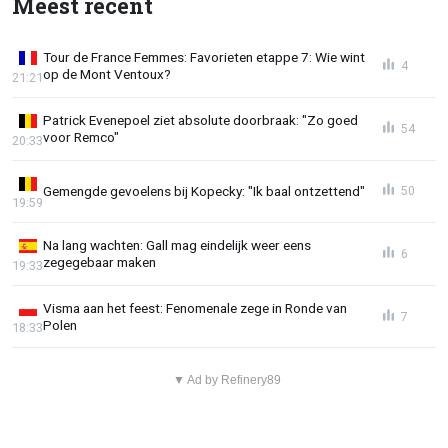
Meest recent
Tour de France Femmes: Favorieten etappe 7: Wie wint
4
op de Mont Ventoux?
21:21
Patrick Evenepoel ziet absolute doorbraak: "Zo goed
54
voor Remco"
20:33
Gemengde gevoelens bij Kopecky: "Ik baal ontzettend"
50
19:59
Na lang wachten: Gall mag eindelijk weer eens
6
zegegebaar maken
19:33
Visma aan het feest: Fenomenale zege in Ronde van
7
Polen
18:33
▼ Ad by Refinery89