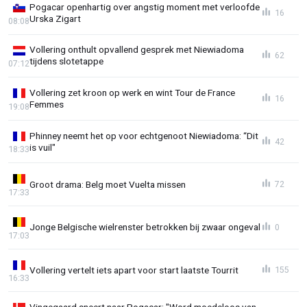
Pogacar openhartig over angstig moment met verloofde
16
Urska Zigart
08:08
Vollering onthult opvallend gesprek met Niewiadoma
62
tijdens slotetappe
07:12
Vollering zet kroon op werk en wint Tour de France
16
Femmes
19:08
Phinney neemt het op voor echtgenoot Niewiadoma: “Dit
42
is vuil"
18:33
Groot drama: Belg moet Vuelta missen
72
17:33
Jonge Belgische wielrenster betrokken bij zwaar ongeval
0
17:03
Vollering vertelt iets apart voor start laatste Tourrit
155
16:33
Vingegaard sneert naar Pogacar: "Word moedeloos van