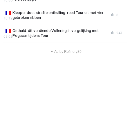
10:56
Klepper doet straffe onthulling: reed Tour uit met vier
3
gebroken ribben
10:12
Onthuld: dit verdiende Vollering in vergelijking met
947
Pogacar tijdens Tour
09:02
▼ Ad by Refinery89