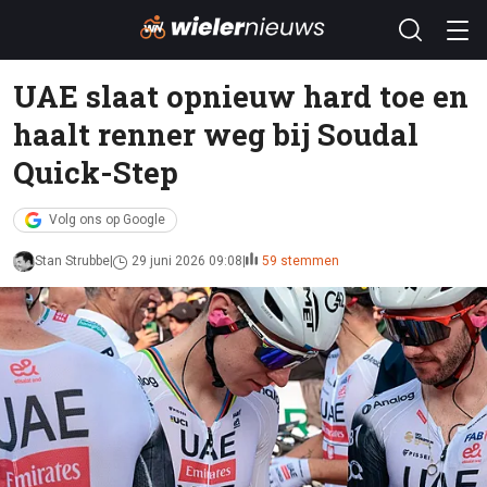
UAE slaat opnieuw hard toe en
haalt renner weg bij Soudal
Quick-Step
Volg ons op Google
Stan Strubbe
29 juni 2026 09:08
59 stemmen