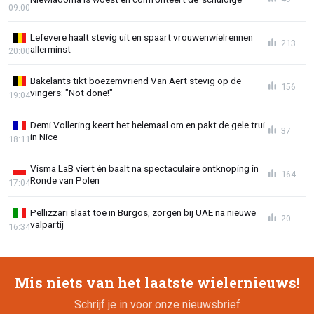
09:00
Lefevere haalt stevig uit en spaart vrouwenwielrennen
213
allerminst
20:00
Bakelants tikt boezemvriend Van Aert stevig op de
156
vingers: "Not done!"
19:04
Demi Vollering keert het helemaal om en pakt de gele trui
37
in Nice
18:11
Visma LaB viert én baalt na spectaculaire ontknoping in
164
Ronde van Polen
17:04
Pellizzari slaat toe in Burgos, zorgen bij UAE na nieuwe
20
valpartij
16:34
Mis niets van het laatste wielernieuws!
Schrijf je in voor onze nieuwsbrief