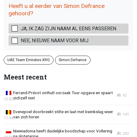
Heeft u al eerder van Simon Defrance
gehoord?
JA, IK ZAG ZIJN NAAM AL EENS PASSEREN
NEE, NIEUWE NAAM VOOR MIJ
UAE Team Emirates-XRG
Simon Defrance
Meest recent
Ferrand-Prévot onthult oorzaak Tour-opgave en spaart
92
zichzelf niet
12:32
Evenepoel doorbreekt stilte en laat met kwinkslag weer
141
van zich horen
11:44
Niewiadoma heeft duidelijke boodschap voor Vollering
202
na slotetappe