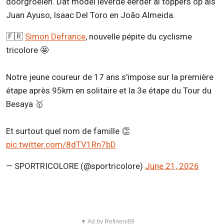
doorgroeien. Dat model leverde eerder al toppers op als
Juan Ayuso, Isaac Del Toro en João Almeida.
🇫🇷
Simon Defrance
, nouvelle pépite du cyclisme
tricolore 🤩
Notre jeune coureur de 17 ans s'impose sur la première
étape après 95km en solitaire et la 3e étape du Tour du
Besaya 🥇
Et surtout quel nom de famille 👏
pic.twitter.com/8dTV1Rn7bD
— SPORTRICOLORE (@sportricolore)
June 21, 2026
▼ Ad by Refinery89