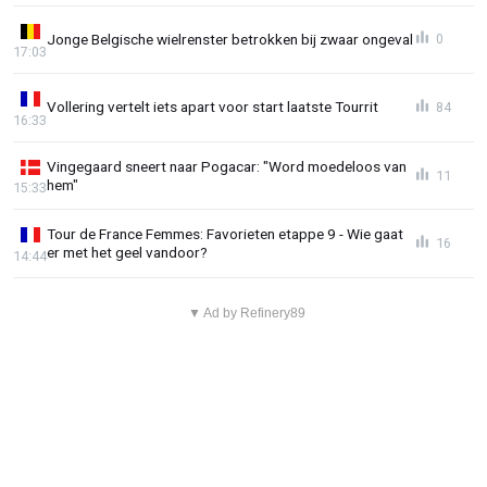
Jonge Belgische wielrenster betrokken bij zwaar ongeval
0
17:03
Vollering vertelt iets apart voor start laatste Tourrit
84
16:33
Vingegaard sneert naar Pogacar: "Word moedeloos van
11
hem"
15:33
Tour de France Femmes: Favorieten etappe 9 - Wie gaat
16
er met het geel vandoor?
14:44
▼ Ad by Refinery89