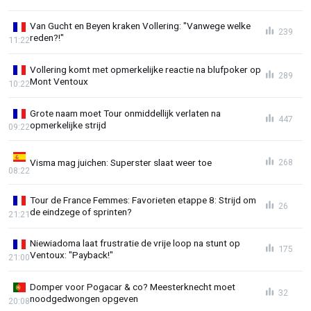
Van Gucht en Beyen kraken Vollering: "Vanwege welke
239
reden?!"
11:22
Vollering komt met opmerkelijke reactie na blufpoker op
289
Mont Ventoux
10:22
Grote naam moet Tour onmiddellijk verlaten na
447
opmerkelijke strijd
09:22
Visma mag juichen: Superster slaat weer toe
268
08:22
Tour de France Femmes: Favorieten etappe 8: Strijd om
26
de eindzege of sprinten?
21:21
Niewiadoma laat frustratie de vrije loop na stunt op
175
Ventoux: "Payback!"
21:00
Domper voor Pogacar & co? Meesterknecht moet
32
noodgedwongen opgeven
20:08