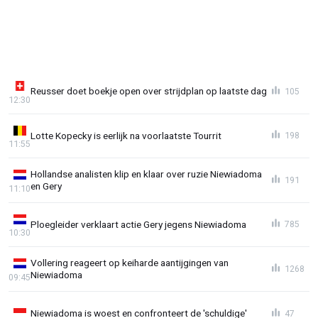
Reusser doet boekje open over strijdplan op laatste dag
105
12:30
Lotte Kopecky is eerlijk na voorlaatste Tourrit
198
11:55
Hollandse analisten klip en klaar over ruzie Niewiadoma
191
en Gery
11:10
Ploegleider verklaart actie Gery jegens Niewiadoma
785
10:30
Vollering reageert op keiharde aantijgingen van
1268
Niewiadoma
09:45
Niewiadoma is woest en confronteert de 'schuldige'
47