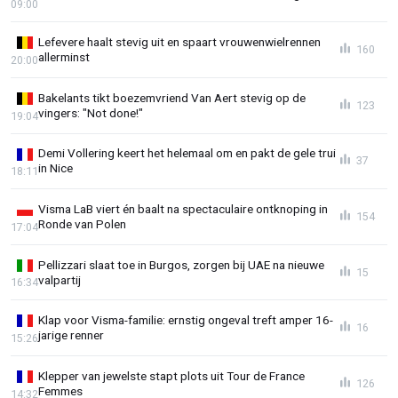
09:00
Lefevere haalt stevig uit en spaart vrouwenwielrennen
160
allerminst
20:00
Bakelants tikt boezemvriend Van Aert stevig op de
123
vingers: "Not done!"
19:04
Demi Vollering keert het helemaal om en pakt de gele trui
37
in Nice
18:11
Visma LaB viert én baalt na spectaculaire ontknoping in
154
Ronde van Polen
17:04
Pellizzari slaat toe in Burgos, zorgen bij UAE na nieuwe
15
valpartij
16:34
Klap voor Visma-familie: ernstig ongeval treft amper 16-
16
jarige renner
15:26
Klepper van jewelste stapt plots uit Tour de France
126
Femmes
14:32