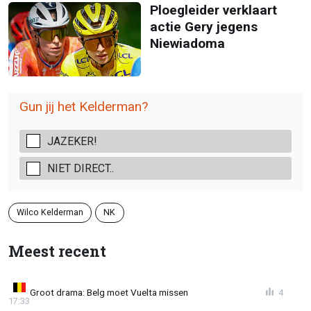
Ploegleider verklaart
actie Gery jegens
Niewiadoma
Gun jij het Kelderman?
JAZEKER!
NIET DIRECT..
Wilco Kelderman
NK
Meest recent
Groot drama: Belg moet Vuelta missen
4
17:33