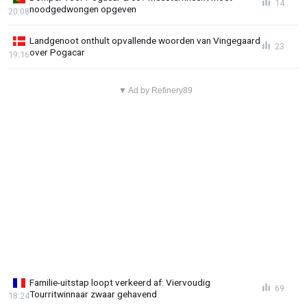
14
noodgedwongen opgeven
20:08
Landgenoot onthult opvallende woorden van Vingegaard
23
over Pogacar
19:16
▼ Ad by Refinery89
Familie-uitstap loopt verkeerd af: Viervoudig
69
Tourritwinnaar zwaar gehavend
18:24