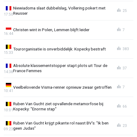
Niewiadoma slaat dubbelslag, Vollering pokert met
25
Reusser
17:50
Christen wint in Polen, Lemmen blijft leider
7
16:44
Tourorganisatie is onverbiddelijk: Kopecky bestraft
383
15:33
Absolute klassementstopper stapt plots uit Tour de
37
France Femmes
14:38
Veelbelovende Visma-renner opnieuw zwaar getroffen
7
10:41
Ruben Van Gucht ziet opvallende metamorfose bij
66
Kopecky: "Enorme stap"
10:01
Ruben Van Gucht krijgt pikante rol naast BV's: "Ik ben
23
geen Judas"
09:23