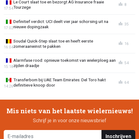
Le Court slaat toe en bezorgt AG Insurance fraaie
8
Tourzege
17:54
Definitief verdict: UCI deelt vier jaar schorsing uit na
35
nieuwe dopingzaak
17:02
Soudal Quick-Step slaat toe en heeft eerste
16
zomeraanwinst te pakken
16:04
Alarmfase rood: opnieuw toekomst van wielerploeg aan
54
zijden draadje
15:18
Transferbom bij UAE Team Emirates: Del Toro hakt
64
definitieve knoop door
14:26
Mis niets van het laatste wielernieuws!
Schrijf je in voor onze nieuwsbrief
Inschrijven