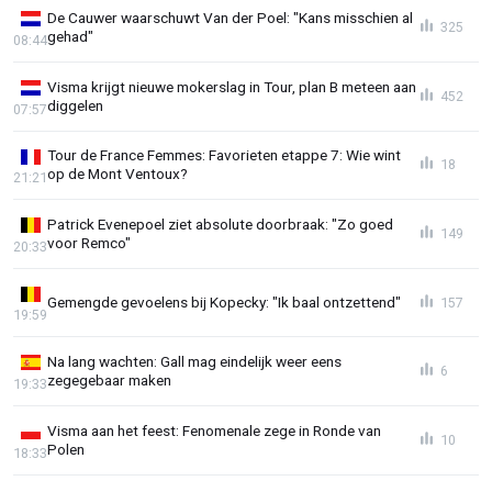
De Cauwer waarschuwt Van der Poel: "Kans misschien al
325
gehad"
08:44
Visma krijgt nieuwe mokerslag in Tour, plan B meteen aan
452
diggelen
07:57
Tour de France Femmes: Favorieten etappe 7: Wie wint
18
op de Mont Ventoux?
21:21
Patrick Evenepoel ziet absolute doorbraak: "Zo goed
149
voor Remco"
20:33
Gemengde gevoelens bij Kopecky: "Ik baal ontzettend"
157
19:59
Na lang wachten: Gall mag eindelijk weer eens
6
zegegebaar maken
19:33
Visma aan het feest: Fenomenale zege in Ronde van
10
Polen
18:33