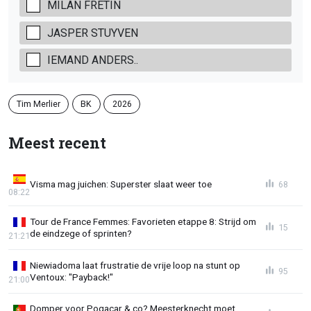
MILAN FRETIN
JASPER STUYVEN
IEMAND ANDERS..
Tim Merlier
BK
2026
Meest recent
Visma mag juichen: Superster slaat weer toe
68
08:22
Tour de France Femmes: Favorieten etappe 8: Strijd om
15
de eindzege of sprinten?
21:21
Niewiadoma laat frustratie de vrije loop na stunt op
95
Ventoux: "Payback!"
21:00
Domper voor Pogacar & co? Meesterknecht moet