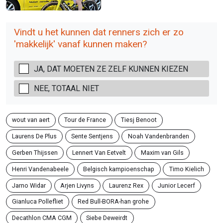
Vindt u het kunnen dat renners zich er zo
'makkelijk' vanaf kunnen maken?
JA, DAT MOETEN ZE ZELF KUNNEN KIEZEN
NEE, TOTAAL NIET
wout van aert
Tour de France
Tiesj Benoot
Laurens De Plus
Sente Sentjens
Noah Vandenbranden
Gerben Thijssen
Lennert Van Eetvelt
Maxim van Gils
Henri Vandenabeele
Belgisch kampioenschap
Timo Kielich
Jarno Widar
Arjen Livyns
Laurenz Rex
Junior Lecerf
Gianluca Pollefliet
Red Bull-BORA-han grohe
Decathlon CMA CGM
Siebe Deweirdt