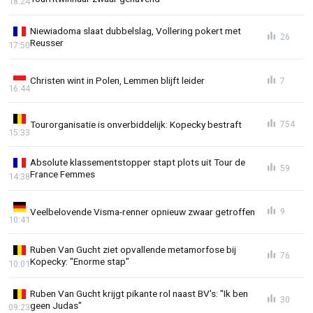
18:24
Niewiadoma slaat dubbelslag, Vollering pokert met
26
Reusser
17:50
Christen wint in Polen, Lemmen blijft leider
7
16:44
Tourorganisatie is onverbiddelijk: Kopecky bestraft
754
15:33
Absolute klassementstopper stapt plots uit Tour de
59
France Femmes
14:38
Veelbelovende Visma-renner opnieuw zwaar getroffen
9
10:41
Ruben Van Gucht ziet opvallende metamorfose bij
76
Kopecky: "Enorme stap"
10:01
Ruben Van Gucht krijgt pikante rol naast BV's: "Ik ben
30
geen Judas"
09:23