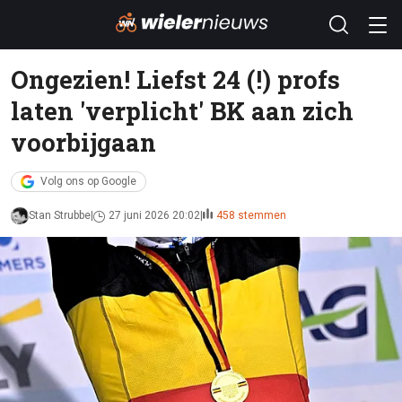
Ongezien! Liefst 24 (!) profs
laten 'verplicht' BK aan zich
voorbijgaan
Volg ons op Google
Stan Strubbe
27 juni 2026 20:02
458 stemmen