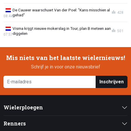
De Cauwer waarschuwt Van der Poel: "Kans misschien al
428
gehad"
08:44
Visma krijgt nieuwe mokerslag in Tour, plan B meteen aan
501
diggelen
07:57
Mis niets van het laatste wielernieuws!
Schrijf je in voor onze nieuwsbrief
Inschrijven
Wielerploegen
Renners