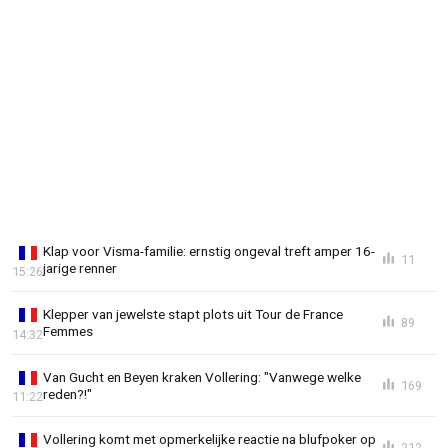
Klap voor Visma-familie: ernstig ongeval treft amper 16-
11
jarige renner
15:26
Klepper van jewelste stapt plots uit Tour de France
89
Femmes
14:32
Van Gucht en Beyen kraken Vollering: "Vanwege welke
169
reden?!"
11:22
Vollering komt met opmerkelijke reactie na blufpoker op
212