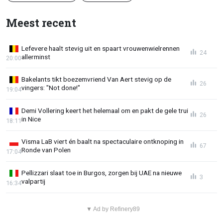
Meest recent
Lefevere haalt stevig uit en spaart vrouwenwielrennen
24
allerminst
20:00
Bakelants tikt boezemvriend Van Aert stevig op de
26
vingers: "Not done!"
19:04
Demi Vollering keert het helemaal om en pakt de gele trui
26
in Nice
18:11
Visma LaB viert én baalt na spectaculaire ontknoping in
67
Ronde van Polen
17:04
Pellizzari slaat toe in Burgos, zorgen bij UAE na nieuwe
3
valpartij
16:34
▼ Ad by Refinery89