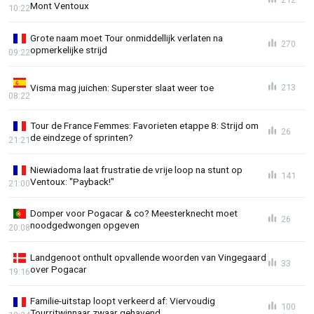
Mont Ventoux
10:22
Grote naam moet Tour onmiddellijk verlaten na
270
opmerkelijke strijd
09:22
Visma mag juichen: Superster slaat weer toe
213
08:22
Tour de France Femmes: Favorieten etappe 8: Strijd om
26
de eindzege of sprinten?
21:21
Niewiadoma laat frustratie de vrije loop na stunt op
141
Ventoux: "Payback!"
21:00
Domper voor Pogacar & co? Meesterknecht moet
26
noodgedwongen opgeven
20:08
Landgenoot onthult opvallende woorden van Vingegaard
33
over Pogacar
19:16
Familie-uitstap loopt verkeerd af: Viervoudig
100
Tourritwinnaar zwaar gehavend