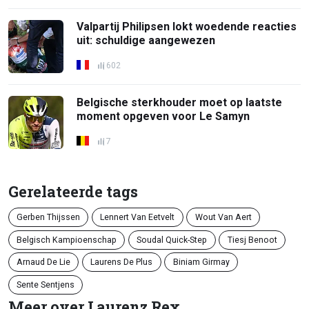
Valpartij Philipsen lokt woedende reacties
uit: schuldige aangewezen
602
Belgische sterkhouder moet op laatste
moment opgeven voor Le Samyn
7
Gerelateerde tags
Gerben Thijssen
Lennert Van Eetvelt
Wout Van Aert
Belgisch Kampioenschap
Soudal Quick-Step
Tiesj Benoot
Arnaud De Lie
Laurens De Plus
Biniam Girmay
Sente Sentjens
Meer over Laurenz Rex