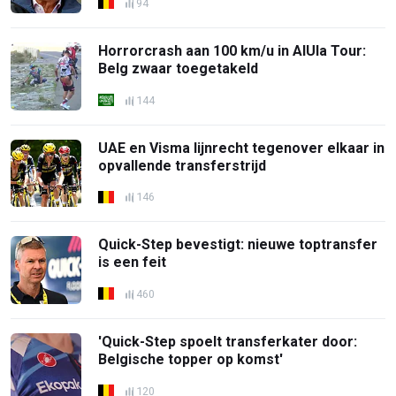
94
Horrorcrash aan 100 km/u in AlUla Tour:
Belg zwaar toegetakeld
144
UAE en Visma lijnrecht tegenover elkaar in
opvallende transferstrijd
146
Quick-Step bevestigt: nieuwe toptransfer
is een feit
460
'Quick-Step spoelt transferkater door:
Belgische topper op komst'
120