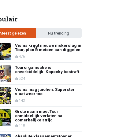
pulair
Meest gelezen
Nu trending
Visma krijgt nieuwe mokerslag in
Tour, plan B meteen aan diggelen
476
Tourorganisatie is
onverbiddelijk: Kopecky bestraft
524
Visma mag juichen: Superster
slaat weer toe
142
Grote naam moet Tour
onmiddellijk verlaten na
opmerkelijke strijd
118
Absolute klassementstopper