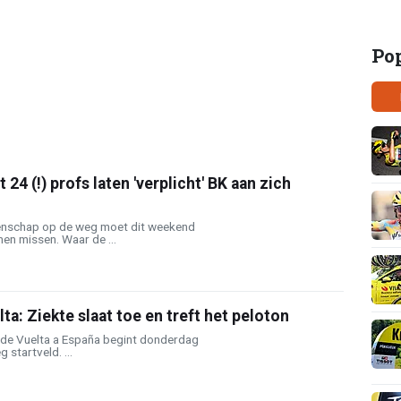
Po
 24 (!) profs laten 'verplicht' BK aan zich
enschap op de weg moet dit weekend
en missen. Waar de ...
ta: Ziekte slaat toe en treft het peloton
de Vuelta a España begint donderdag
 startveld. ...