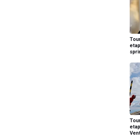
Tou
etap
spri
Tou
etap
Ven