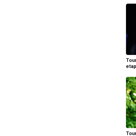
Tou
etap
Tou