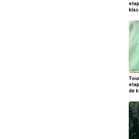
etap
kla
Tou
etap
de k