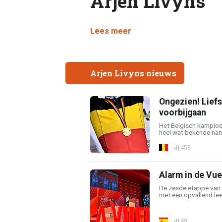
Arjen Livyns
Lees meer
Arjen Livyns nieuws
Ongezien! Liefst
voorbijgaan
Het Belgisch kampio
heel wat bekende nam
458
Alarm in de Vuel
De zesde etappe van 
met een opvallend leeg
49