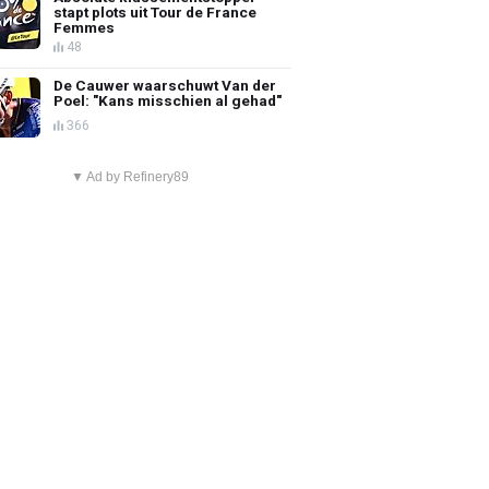
stapt plots uit Tour de France
Femmes
48
De Cauwer waarschuwt Van der
Poel: "Kans misschien al gehad"
366
▼ Ad by Refinery89