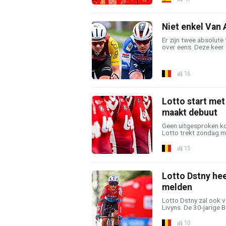
Niet enkel Van 
Er zijn twee absolute 
over eens. Deze keer 
16
Lotto start met
maakt debuut
Geen uitgesproken ko
Lotto trekt zondag me
15
Lotto Dstny hee
melden
Lotto Dstny zal ook 
Livyns. De 30-jarige Be
10