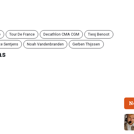
e
Tour De France
Decathlon CMA CGM
Tiesj Benoot
te Sentjens
Noah Vandenbranden
Gerben Thijssen
ns
N