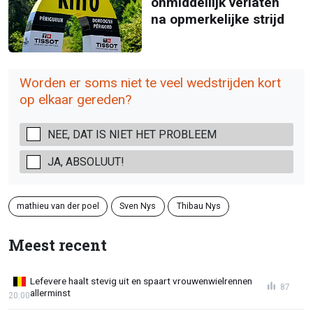
onmiddellijk verlaten
na opmerkelijke strijd
Worden er soms niet te veel wedstrijden kort
op elkaar gereden?
NEE, DAT IS NIET HET PROBLEEM
JA, ABSOLUUT!
mathieu van der poel
Sven Nys
Thibau Nys
Meest recent
Lefevere haalt stevig uit en spaart vrouwenwielrennen
87
allerminst
20:00