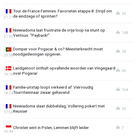
Tour de France Femmes: Favorieten etappe 8: Strijd om
26
de eindzege of sprinten?
21:21
Niewiadoma laat frustratie de vrije loop na stunt op
148
Ventoux: "Payback!"
21:00
Domper voor Pogacar & co? Meesterknecht moet
28
noodgedwongen opgeven
20:08
Landgenoot onthult opvallende woorden van Vingegaard
36
over Pogacar
19:16
Familie-uitstap loopt verkeerd af: Viervoudig
104
Tourritwinnaar zwaar gehavend
18:24
Niewiadoma slaat dubbelslag, Vollering pokert met
26
Reusser
17:50
Christen wint in Polen, Lemmen blijft leider
7
16:44