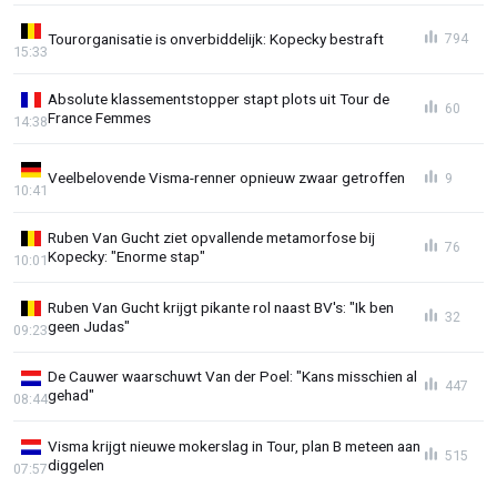
Tourorganisatie is onverbiddelijk: Kopecky bestraft
794
15:33
Absolute klassementstopper stapt plots uit Tour de
60
France Femmes
14:38
Veelbelovende Visma-renner opnieuw zwaar getroffen
9
10:41
Ruben Van Gucht ziet opvallende metamorfose bij
76
Kopecky: "Enorme stap"
10:01
Ruben Van Gucht krijgt pikante rol naast BV's: "Ik ben
32
geen Judas"
09:23
De Cauwer waarschuwt Van der Poel: "Kans misschien al
447
gehad"
08:44
Visma krijgt nieuwe mokerslag in Tour, plan B meteen aan
515
diggelen
07:57