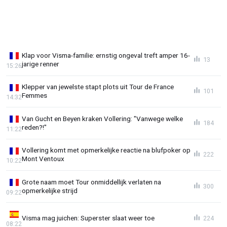
Klap voor Visma-familie: ernstig ongeval treft amper 16-
13
jarige renner
15:26
Klepper van jewelste stapt plots uit Tour de France
101
Femmes
14:32
Van Gucht en Beyen kraken Vollering: "Vanwege welke
184
reden?!"
11:22
Vollering komt met opmerkelijke reactie na blufpoker op
222
Mont Ventoux
10:22
Grote naam moet Tour onmiddellijk verlaten na
300
opmerkelijke strijd
09:22
Visma mag juichen: Superster slaat weer toe
224
08:22