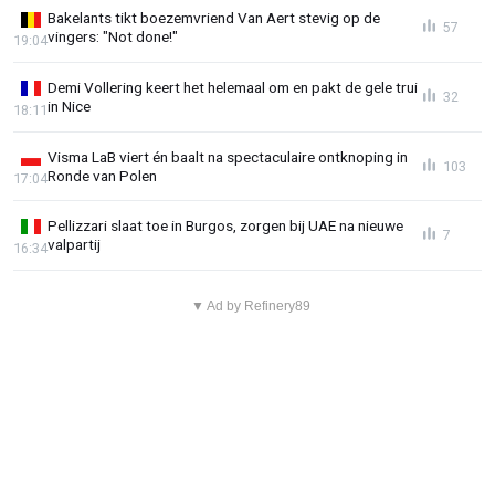
Bakelants tikt boezemvriend Van Aert stevig op de
57
vingers: "Not done!"
19:04
Demi Vollering keert het helemaal om en pakt de gele trui
32
in Nice
18:11
Visma LaB viert én baalt na spectaculaire ontknoping in
103
Ronde van Polen
17:04
Pellizzari slaat toe in Burgos, zorgen bij UAE na nieuwe
7
valpartij
16:34
▼ Ad by Refinery89