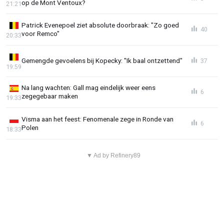
op de Mont Ventoux?
21:21
Patrick Evenepoel ziet absolute doorbraak: "Zo goed
40
voor Remco"
20:33
Gemengde gevoelens bij Kopecky: "Ik baal ontzettend"
37
19:59
Na lang wachten: Gall mag eindelijk weer eens
6
zegegebaar maken
19:33
Visma aan het feest: Fenomenale zege in Ronde van
6
Polen
18:33
▼ Ad by Refinery89