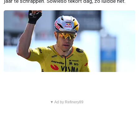
jaar te schrappen. Sowieso tekort dag, zo luidde het.
▼ Ad by Refinery89