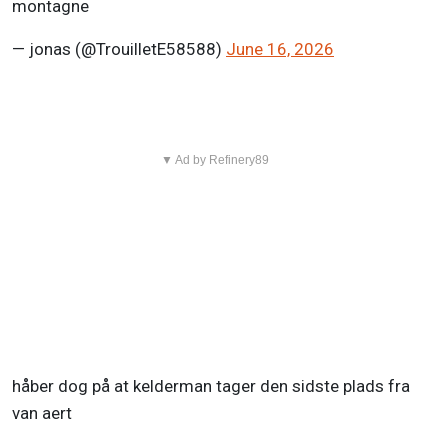
montagne
— jonas (@TrouilletE58588)
June 16, 2026
▼ Ad by Refinery89
håber dog på at kelderman tager den sidste plads fra
van aert