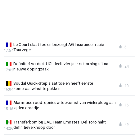
Le Court slaat toe en bezorgt AG Insurance fraaie
5
Tourzege
17:54
Definitief verdict: UCI deelt vier jaar schorsing uit na
24
nieuwe dopingzaak
17:02
Soudal Quick-Step slaat toe en heeft eerste
10
zomeraanwinst te pakken
16:04
Alarmfase rood: opnieuw toekomst van wielerploeg aan
16
zijden draadje
15:18
Transferbom bij UAE Team Emirates: Del Toro hakt
49
definitieve knoop door
14:26