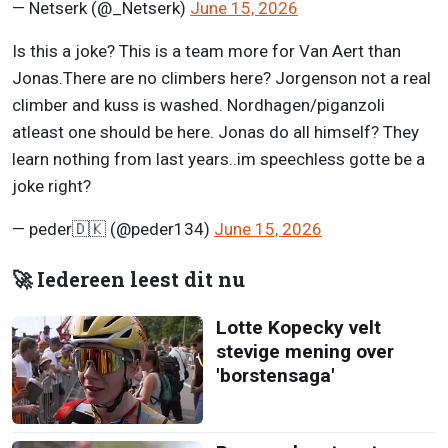
— Netserk (@_Netserk)
June 15, 2026
Is this a joke? This is a team more for Van Aert than
Jonas.There are no climbers here? Jorgenson not a real
climber and kuss is washed. Nordhagen/piganzoli
atleast one should be here. Jonas do all himself? They
learn nothing from last years..im speechless gotte be a
joke right?
— peder🇩🇰 (@peder134)
June 15, 2026
🚀 Iedereen leest dit nu
Lotte Kopecky velt
stevige mening over
'borstensaga'