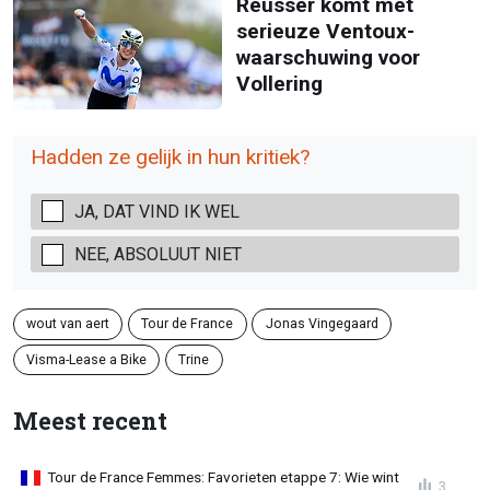
Reusser komt met
serieuze Ventoux-
waarschuwing voor
Vollering
Hadden ze gelijk in hun kritiek?
JA, DAT VIND IK WEL
NEE, ABSOLUUT NIET
wout van aert
Tour de France
Jonas Vingegaard
Visma-Lease a Bike
Trine
Meest recent
Tour de France Femmes: Favorieten etappe 7: Wie wint
3