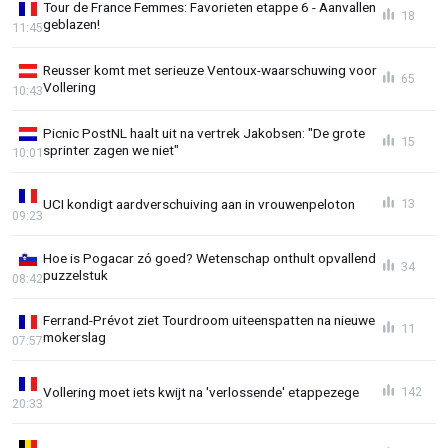
Tour de France Femmes: Favorieten etappe 6 - Aanvallen
18
geblazen!
11:45
Reusser komt met serieuze Ventoux-waarschuwing voor
65
Vollering
10:43
Picnic PostNL haalt uit na vertrek Jakobsen: "De grote
15
sprinter zagen we niet"
10:01
UCI kondigt aardverschuiving aan in vrouwenpeloton
13
09:23
Hoe is Pogacar zó goed? Wetenschap onthult opvallend
34
puzzelstuk
08:42
Ferrand-Prévot ziet Tourdroom uiteenspatten na nieuwe
11
mokerslag
07:57
Vollering moet iets kwijt na 'verlossende' etappezege
142
20:33