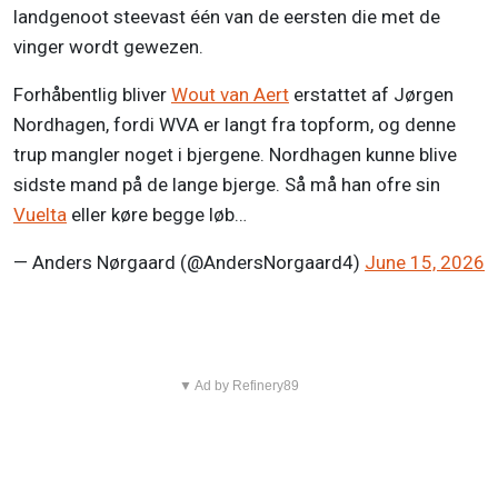
landgenoot steevast één van de eersten die met de
vinger wordt gewezen.
Forhåbentlig bliver
Wout van Aert
erstattet af Jørgen
Nordhagen, fordi WVA er langt fra topform, og denne
trup mangler noget i bjergene. Nordhagen kunne blive
sidste mand på de lange bjerge. Så må han ofre sin
Vuelta
eller køre begge løb…
— Anders Nørgaard (@AndersNorgaard4)
June 15, 2026
▼ Ad by Refinery89