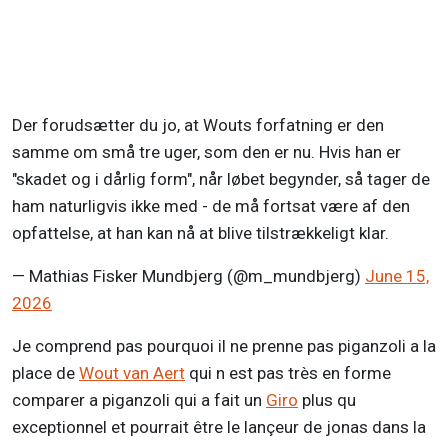
Der forudsætter du jo, at Wouts forfatning er den
samme om små tre uger, som den er nu. Hvis han er
"skadet og i dårlig form", når løbet begynder, så tager de
ham naturligvis ikke med - de må fortsat være af den
opfattelse, at han kan nå at blive tilstrækkeligt klar.
— Mathias Fisker Mundbjerg (@m_mundbjerg)
June 15,
2026
Je comprend pas pourquoi il ne prenne pas piganzoli a la
place de
Wout van Aert
qui n est pas très en forme
comparer a piganzoli qui a fait un
Giro
plus qu
exceptionnel et pourrait être le lançeur de jonas dans la