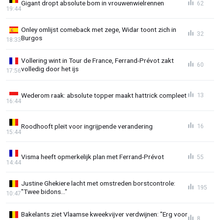
Gigant dropt absolute bom in vrouwenwielrennen
62
19:44
Onley omlijst comeback met zege, Widar toont zich in
32
Burgos
18:33
Vollering wint in Tour de France, Ferrand-Prévot zakt
60
volledig door het ijs
17:56
Wederom raak: absolute topper maakt hattrick compleet
13
16:44
Roodhooft pleit voor ingrijpende verandering
16
15:44
Visma heeft opmerkelijk plan met Ferrand-Prévot
55
14:44
Justine Ghekiere lacht met omstreden borstcontrole:
195
"Twee bidons..."
10:47
Bakelants ziet Vlaamse kweekvijver verdwijnen: "Erg voor
8