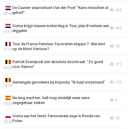
De Cauwer waarschuwt Van der Poel: "Kans misschien al
383
gehad"
08:44
Visma krijgt nieuwe mokerslag in Tour, plan B meteen aan
492
diggelen
07:57
Tour de France Femmes: Favorieten etappe 7: Wie wint
18
op de Mont Ventoux?
21:21
Patrick Evenepoel ziet absolute doorbraak: "Zo goed
171
voor Remco"
20:33
Gemengde gevoelens bij Kopecky: "Ik baal ontzettend"
173
19:59
Na lang wachten: Gall mag eindelijk weer eens
6
zegegebaar maken
19:33
Visma aan het feest: Fenomenale zege in Ronde van
10
Polen
18:33