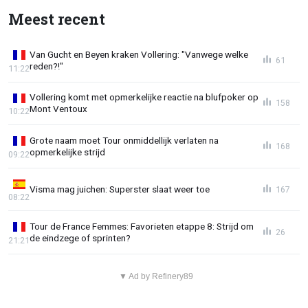
Meest recent
Van Gucht en Beyen kraken Vollering: "Vanwege welke
61
reden?!"
11:22
Vollering komt met opmerkelijke reactie na blufpoker op
158
Mont Ventoux
10:22
Grote naam moet Tour onmiddellijk verlaten na
168
opmerkelijke strijd
09:22
Visma mag juichen: Superster slaat weer toe
167
08:22
Tour de France Femmes: Favorieten etappe 8: Strijd om
26
de eindzege of sprinten?
21:21
▼ Ad by Refinery89