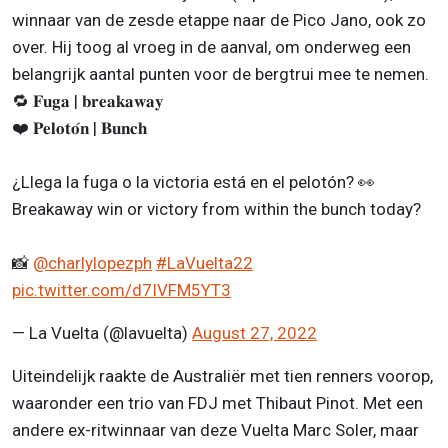
winnaar van de zesde etappe naar de Pico Jano, ook zo
over. Hij toog al vroeg in de aanval, om onderweg een
belangrijk aantal punten voor de bergtrui mee te nemen.
🔁 𝐅𝐮𝐠𝐚 | 𝐛𝐫𝐞𝐚𝐤𝐚𝐰𝐚𝐲
❤️ 𝐏𝐞𝐥𝐨𝐭𝐨́𝐧 | 𝐁𝐮𝐧𝐜𝐡
¿Llega la fuga o la victoria está en el pelotón? 👀
Breakaway win or victory from within the bunch today?
📸
@charlylopezph
#LaVuelta22
pic.twitter.com/d7IVFM5YT3
— La Vuelta (@lavuelta)
August 27, 2022
Uiteindelijk raakte de Australiër met tien renners voorop,
waaronder een trio van FDJ met Thibaut Pinot. Met een
andere ex-ritwinnaar van deze Vuelta Marc Soler, maar