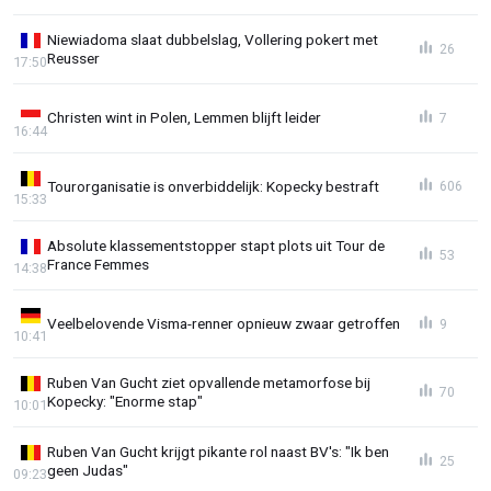
Niewiadoma slaat dubbelslag, Vollering pokert met
26
Reusser
17:50
Christen wint in Polen, Lemmen blijft leider
7
16:44
Tourorganisatie is onverbiddelijk: Kopecky bestraft
606
15:33
Absolute klassementstopper stapt plots uit Tour de
53
France Femmes
14:38
Veelbelovende Visma-renner opnieuw zwaar getroffen
9
10:41
Ruben Van Gucht ziet opvallende metamorfose bij
70
Kopecky: "Enorme stap"
10:01
Ruben Van Gucht krijgt pikante rol naast BV's: "Ik ben
25
geen Judas"
09:23