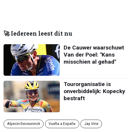
🚀 Iedereen leest dit nu
De Cauwer waarschuwt
Van der Poel: "Kans
misschien al gehad"
Tourorganisatie is
onverbiddelijk: Kopecky
bestraft
Alpecin-Deceuninck
Vuelta a España
Jay Vine