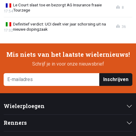
Le Court slaat toe en bezorgt AG Insurance fraaie
8
Tourzege
17:54
Definitief verdict: UCI deelt vier jaar schorsing uit na
36
nieuwe dopingzaak
17:02
Mis niets van het laatste wielernieuws!
Schrijf je in voor onze nieuwsbrief
Inschrijven
Wielerploegen
Renners