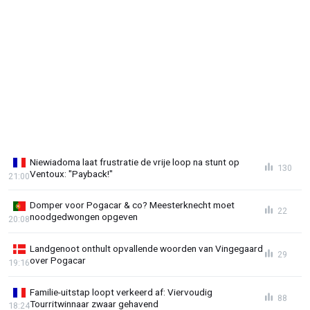
Niewiadoma laat frustratie de vrije loop na stunt op
130
Ventoux: "Payback!"
21:00
Domper voor Pogacar & co? Meesterknecht moet
22
noodgedwongen opgeven
20:08
Landgenoot onthult opvallende woorden van Vingegaard
29
over Pogacar
19:16
Familie-uitstap loopt verkeerd af: Viervoudig
88
Tourritwinnaar zwaar gehavend
18:24