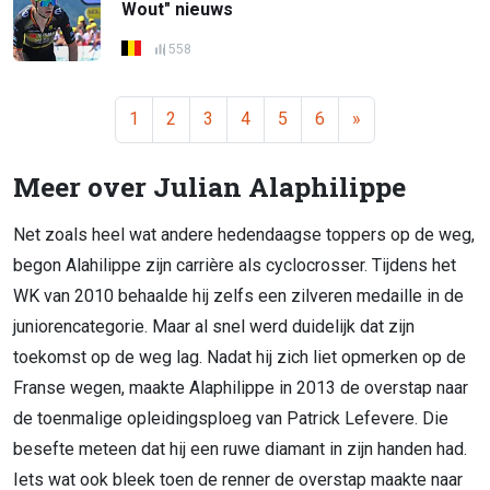
Wout" nieuws
558
1
2
3
4
5
6
»
Meer over Julian Alaphilippe
Net zoals heel wat andere hedendaagse toppers op de weg,
begon Alahilippe zijn carrière als cyclocrosser. Tijdens het
WK van 2010 behaalde hij zelfs een zilveren medaille in de
juniorencategorie. Maar al snel werd duidelijk dat zijn
toekomst op de weg lag. Nadat hij zich liet opmerken op de
Franse wegen, maakte Alaphilippe in 2013 de overstap naar
de toenmalige opleidingsploeg van Patrick Lefevere. Die
besefte meteen dat hij een ruwe diamant in zijn handen had.
Iets wat ook bleek toen de renner de overstap maakte naar