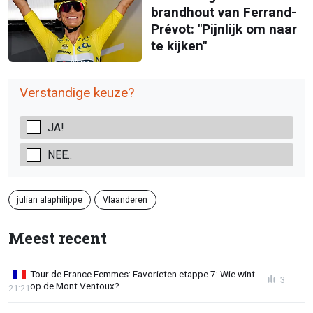
brandhout van Ferrand-
Prévot: "Pijnlijk om naar
te kijken"
Verstandige keuze?
JA!
NEE..
julian alaphilippe
Vlaanderen
Meest recent
Tour de France Femmes: Favorieten etappe 7: Wie wint
3
op de Mont Ventoux?
21:21