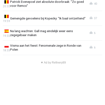
Patrick Evenepoel ziet absolute doorbraak: "Zo goed
40
voor Remco"
20:33
Gemengde gevoelens bij Kopecky: "Ik baal ontzettend"
37
19:59
Na lang wachten: Gall mag eindelijk weer eens
6
zegegebaar maken
19:33
Visma aan het feest: Fenomenale zege in Ronde van
6
Polen
18:33
▼ Ad by Refinery89