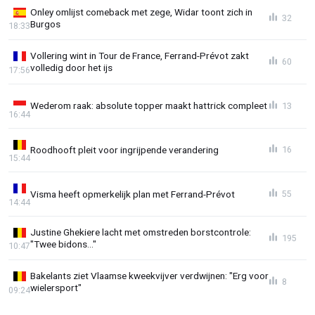
Onley omlijst comeback met zege, Widar toont zich in
32
Burgos
18:33
Vollering wint in Tour de France, Ferrand-Prévot zakt
60
volledig door het ijs
17:56
Wederom raak: absolute topper maakt hattrick compleet
13
16:44
Roodhooft pleit voor ingrijpende verandering
16
15:44
Visma heeft opmerkelijk plan met Ferrand-Prévot
55
14:44
Justine Ghekiere lacht met omstreden borstcontrole:
195
"Twee bidons..."
10:47
Bakelants ziet Vlaamse kweekvijver verdwijnen: "Erg voor
8
wielersport"
09:24