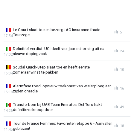
Le Court slaat toe en bezorgt AG Insurance fraaie
5
Tourzege
17:54
Definitief verdict: UCI deelt vier jaar schorsing uit na
24
nieuwe dopingzaak
17:02
Soudal Quick-Step slaat toe en heeft eerste
10
zomeraanwinst te pakken
16:04
Alarmfase rood: opnieuw toekomst van wielerploeg aan
16
zijden draadje
15:18
Transferbom bij UAE Team Emirates: Del Toro hakt
49
definitieve knoop door
14:26
Tour de France Femmes: Favorieten etappe 6 - Aanvallen
18
geblazen!
11:45