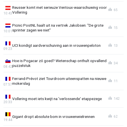
Reusser komt met serieuze Ventoux-waarschuwing voor
65
Vollering
10:43
Picnic PostNL haalt uit na vertrek Jakobsen: "De grote
15
sprinter zagen we niet"
10:01
UCI kondigt aardverschuiving aan in vrouwenpeloton
13
09:23
Hoe is Pogacar zó goed? Wetenschap onthult opvallend
34
puzzelstuk
08:42
Ferrand-Prévot ziet Tourdroom uiteenspatten na nieuwe
11
mokerslag
07:57
Vollering moet iets kwijt na 'verlossende' etappezege
142
20:33
Gigant dropt absolute bom in vrouwenwielrennen
62
19:44