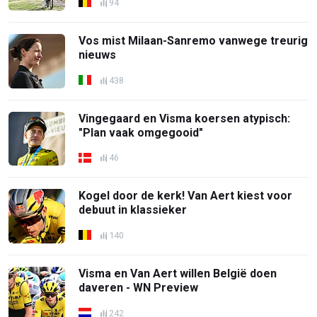
94
Vos mist Milaan-Sanremo vanwege treurig
nieuws
438
Vingegaard en Visma koersen atypisch:
"Plan vaak omgegooid"
46
Kogel door de kerk! Van Aert kiest voor
debuut in klassieker
140
Visma en Van Aert willen België doen
daveren - WN Preview
242