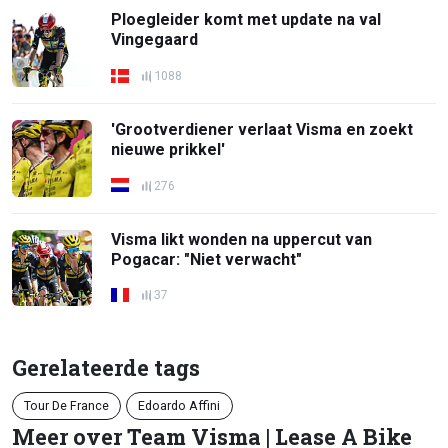
Ploegleider komt met update na val
Vingegaard
1088
'Grootverdiener verlaat Visma en zoekt
nieuwe prikkel'
276
Visma likt wonden na uppercut van
Pogacar: "Niet verwacht"
37
Gerelateerde tags
Tour De France
Edoardo Affini
Meer over Team Visma | Lease A Bike