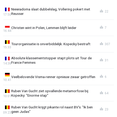
Niewiadoma slaat dubbelslag, Vollering pokert met
22
Reusser
17:50
Christen wint in Polen, Lemmen blijft leider
7
16:44
Tourorganisatie is onverbiddelijk: Kopecky bestraft
307
15:33
Absolute klassementstopper stapt plots uit Tour de
31
France Femmes
14:38
Veelbelovende Visma-renner opnieuw zwaar getroffen
6
10:41
Ruben Van Gucht ziet opvallende metamorfose bij
64
Kopecky: "Enorme stap"
10:01
Ruben Van Gucht krijgt pikante rol naast BV's: "Ik ben
23
geen Judas"
09:23