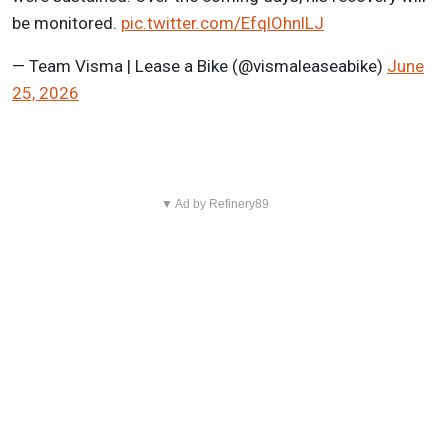
be monitored.
pic.twitter.com/EfqlOhnlLJ
— Team Visma | Lease a Bike (@vismaleaseabike)
June
25, 2026
▼ Ad by Refinery89