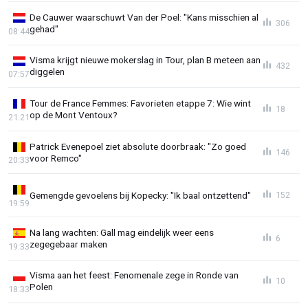
De Cauwer waarschuwt Van der Poel: "Kans misschien al
306
gehad"
08:44
Visma krijgt nieuwe mokerslag in Tour, plan B meteen aan
432
diggelen
07:57
Tour de France Femmes: Favorieten etappe 7: Wie wint
18
op de Mont Ventoux?
21:21
Patrick Evenepoel ziet absolute doorbraak: "Zo goed
146
voor Remco"
20:33
Gemengde gevoelens bij Kopecky: "Ik baal ontzettend"
152
19:59
Na lang wachten: Gall mag eindelijk weer eens
6
zegegebaar maken
19:33
Visma aan het feest: Fenomenale zege in Ronde van
10
Polen
18:33