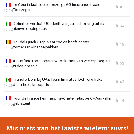
Le Court slaat toe en bezorgt AG Insurance fraaie
8
Tourzege
17:54
Definitief verdict: UCI deelt vier jaar schorsing uit na
34
nieuwe dopingzaak
17:02
Soudal Quick-Step slaat toe en heeft eerste
15
zomeraanwinst te pakken
16:04
Alarmfase rood: opnieuw toekomst van wielerploeg aan
53
zijden draadje
15:18
Transferbom bij UAE Team Emirates: Del Toro hakt
63
definitieve knoop door
14:26
Tour de France Femmes: Favorieten etappe 6 - Aanvallen
19
geblazen!
11:45
Mis niets van het laatste wielernieuws!