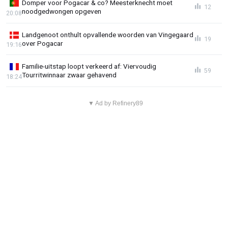
Domper voor Pogacar & co? Meesterknecht moet
12
noodgedwongen opgeven
20:08
Landgenoot onthult opvallende woorden van Vingegaard
19
over Pogacar
19:16
Familie-uitstap loopt verkeerd af: Viervoudig
59
Tourritwinnaar zwaar gehavend
18:24
▼ Ad by Refinery89