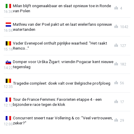
Milan blijft ongenaakbaar en slaat opnieuw toe in Ronde
4
van Polen
16:36
Mathieu van der Poel pakt uit en laat wielerfans opnieuw
1042
watertanden
16:06
Vader Evenepoel onthult pijnlijke waarheid: "Het raakt
127
Remco..."
15:16
Domper voor Urška Žigart: vriendin Pogacar kent nieuwe
182
tegenslag
14:22
Tragedie compleet: doek valt over Belgische profploeg
56
12:35
Tour de France Femmes: Favorieten etappe 4 - een
17
bijzondere race tegen de klok
12:12
Concurrent sneert naar Vollering & co: "Veel vertrouwen,
29
zeker?"
12:00