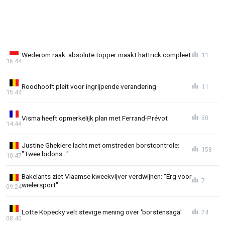
Wederom raak: absolute topper maakt hattrick compleet
11
16:44
Roodhooft pleit voor ingrijpende verandering
11
15:44
Visma heeft opmerkelijk plan met Ferrand-Prévot
50
14:44
Justine Ghekiere lacht met omstreden borstcontrole:
158
"Twee bidons..."
10:47
Bakelants ziet Vlaamse kweekvijver verdwijnen: "Erg voor
7
wielersport"
09:24
Lotte Kopecky velt stevige mening over 'borstensaga'
74
08:40