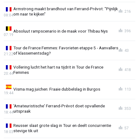
Armstrong maakt brandhout van Ferrand-Prévot: "Pijnlijk
216
om naar te kijken"
08:04
Absoluut rampscenario in de maak voor Thibau Nys
396
07:19
Tour de France Femmes: Favorieten etappe 5 - Aanvallers
43
of klassementsdag?
21:22
Vollering lucht het hart na tijdrit in Tour de France
418
Femmes
20:44
Visma mag juichen: Fraaie dubbelslag in Burgos
113
19:44
'Amateuristische' Ferrand-Prévot doet opvallende
353
uitspraak
18:44
Reusser slaat grote slag in Tour en deelt concurrentie
57
stevige tik uit
18:03