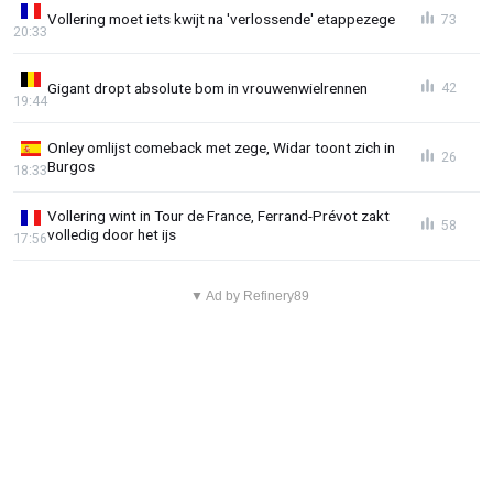
Vollering moet iets kwijt na 'verlossende' etappezege
73
20:33
Gigant dropt absolute bom in vrouwenwielrennen
42
19:44
Onley omlijst comeback met zege, Widar toont zich in
26
Burgos
18:33
Vollering wint in Tour de France, Ferrand-Prévot zakt
58
volledig door het ijs
17:56
▼ Ad by Refinery89