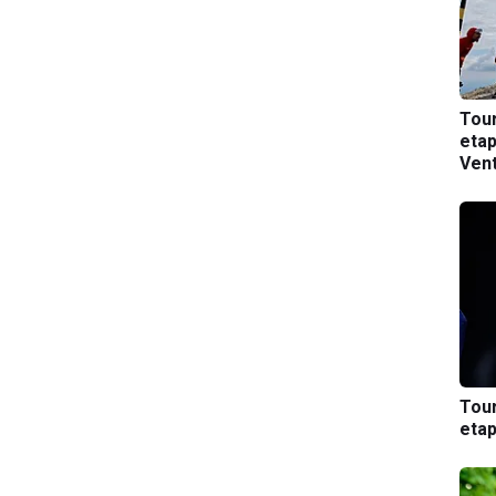
Tou
etap
Ven
Tou
etap