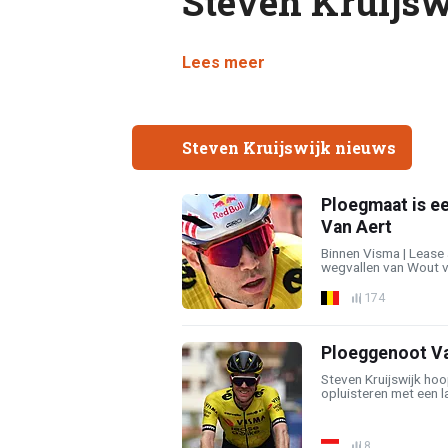
Steven Kruijsw
Lees meer
Steven Kruijswijk nieuws
Ploegmaat is ee
Van Aert
Binnen Visma | Lease a
wegvallen van Wout va
174
Ploeggenoot Van
Steven Kruijswijk hoo
opluisteren met een la
8