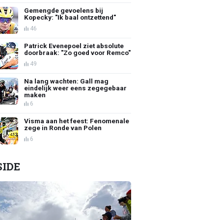
Gemengde gevoelens bij
Kopecky: "Ik baal ontzettend"
46
Patrick Evenepoel ziet absolute
doorbraak: "Zo goed voor Remco"
49
Na lang wachten: Gall mag
eindelijk weer eens zegegebaar
maken
6
Visma aan het feest: Fenomenale
zege in Ronde van Polen
6
SIDE