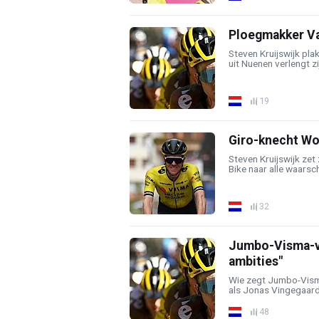
Ploegmakker Van
Steven Kruijswijk pla
uit Nuenen verlengt zij
19
Giro-knecht Wo
Steven Kruijswijk zet
Bike naar alle waarschi
32
Jumbo-Visma-vet
ambities"
Wie zegt Jumbo-Vism
als Jonas Vingegaard,
48