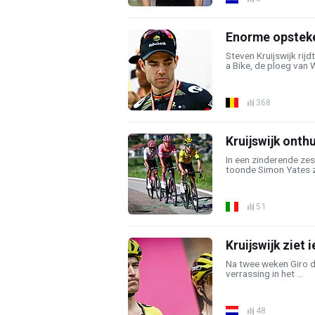
Enorme opsteke
Steven Kruijswijk rij
a Bike, de ploeg van W
368
Kruijswijk onthu
In een zinderende zes
toonde Simon Yates zi
51
Kruijswijk ziet 
Na twee weken Giro d’
verrassing in het ...
48