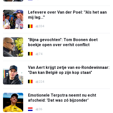
Lefevere over Van der Poel: ''Als het aan
mij lag...''
334
"Bijna gevochten": Tom Boonen doet
boekje open over verhit conflict
74
Van Aert krijgt zetje van ex-Rondewinnaar:
"Dan kan België op zijn kop staan"
224
Emotionele Terpstra neemt nu echt
afscheid: 'Dat was zó bijzonder'
36