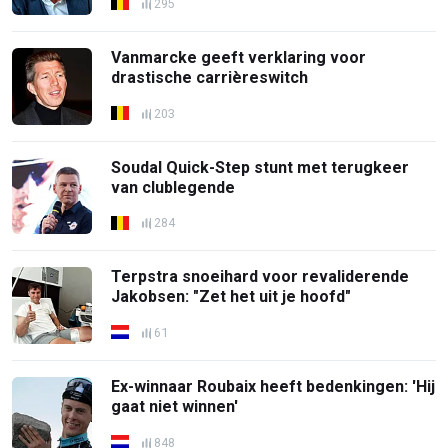
295
Vanmarcke geeft verklaring voor
drastische carrièreswitch
203
Soudal Quick-Step stunt met terugkeer
van clublegende
284
Terpstra snoeihard voor revaliderende
Jakobsen: "Zet het uit je hoofd"
61
Ex-winnaar Roubaix heeft bedenkingen: 'Hij
gaat niet winnen'
848