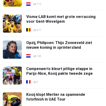
112
Visma-LAB komt met grote verrassing
voor Gent-Wevelgem
417
Opzij, Philipsen: Thijs Zonneveld ziet
nieuwe koning in sprintersland
142
Campenaerts kleurt pittige etappe in
Parijs-Nice, Kooij pakte tweede zege
0
Kooij klopt Merlier na spannende
fotofinish in UAE Tour