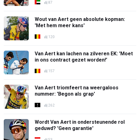
87
Wout van Aert geen absolute kopman:
'Met hem meer kans'
120
Van Aert kan lachen na zilveren EK: 'Moet
in ons contract gezet worden!'
157
Van Aert triomfeert na weergaloos
nummer: 'Begon als grap'
262
Wordt Van Aert in ondersteunende rol
geduwd? 'Geen garantie'
53