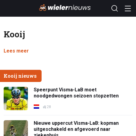
Kooij
Lees meer
Kooij nieuws
Speerpunt Visma-LaB moet
noodgedwongen seizoen stopzetten
28
Nieuwe uppercut Visma-LaB: kopman
uitgeschakeld en afgevoerd naar
ziekenhuis