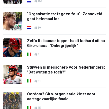
156
"Organisatie treft geen fout": Zonneveld
gaat helemaal los
19
Zelfs Italiaanse topper haalt keihard uit na
Giro-chaos: "Onbegrijpelijk"
7
Stuyven is messcherp voor Nederlanders:
"Dat weten ze toch?"
21
Oerdom? Giro-organisatie kiest voor
aartsgevaarlijke finale
25