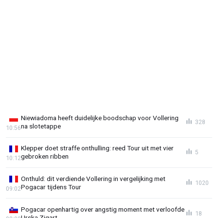
Niewiadoma heeft duidelijke boodschap voor Vollering
328
na slotetappe
10:56
Klepper doet straffe onthulling: reed Tour uit met vier
5
gebroken ribben
10:12
Onthuld: dit verdiende Vollering in vergelijking met
1020
Pogacar tijdens Tour
09:02
Pogacar openhartig over angstig moment met verloofde
18
Urska Zigart