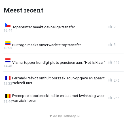
Meest recent
Topsprinter maakt gevoelige transfer
2
16:44
Buitrago maakt onverwachte toptransfer
3
15:53
Visma-topper kondigt plots pensioen aan: “Het is klaar”
119
14:46
Ferrand-Prévot onthult oorzaak Tour-opgave en spaart
246
zichzelf niet
12:32
Evenepoel doorbreekt stilte en laat met kwinkslag weer
256
van zich horen
11:44
▼ Ad by Refinery89