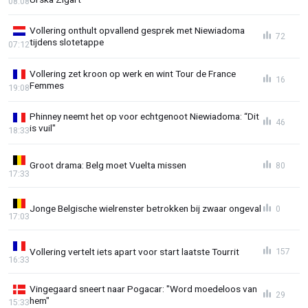
08:08
Vollering onthult opvallend gesprek met Niewiadoma
72
tijdens slotetappe
07:12
Vollering zet kroon op werk en wint Tour de France
16
Femmes
19:08
Phinney neemt het op voor echtgenoot Niewiadoma: “Dit
46
is vuil"
18:33
Groot drama: Belg moet Vuelta missen
80
17:33
Jonge Belgische wielrenster betrokken bij zwaar ongeval
0
17:03
Vollering vertelt iets apart voor start laatste Tourrit
157
16:33
Vingegaard sneert naar Pogacar: "Word moedeloos van
29
hem"
15:33