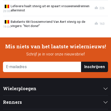
Lefevere haalt stevig uit en spaart vrouwenwielrennen
226
allerminst
20:00
Bakelants tikt boezemvriend Van Aert stevig op de
163
vingers: "Not done!"
19:04
Mis niets van het laatste wielernieuws!
Schrijf je in voor onze nieuwsbrief
Inschrijven
Wielerploegen
Renners