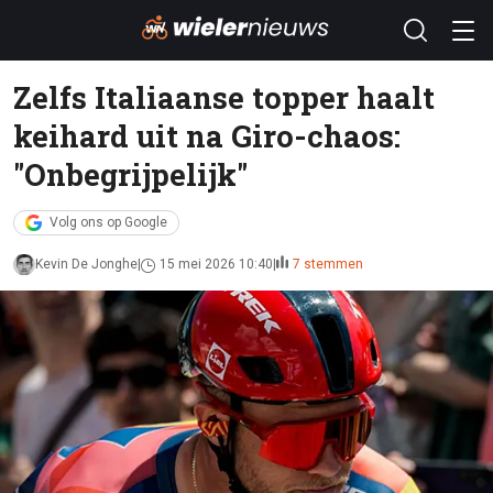
Zelfs Italiaanse topper haalt
keihard uit na Giro-chaos:
"Onbegrijpelijk"
Volg ons op Google
Kevin De Jonghe
15 mei 2026 10:40
7 stemmen