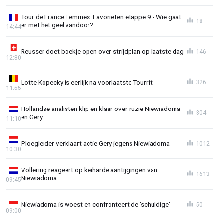
Tour de France Femmes: Favorieten etappe 9 - Wie gaat
18
er met het geel vandoor?
14:44
Reusser doet boekje open over strijdplan op laatste dag
146
12:30
Lotte Kopecky is eerlijk na voorlaatste Tourrit
326
11:55
Hollandse analisten klip en klaar over ruzie Niewiadoma
304
en Gery
11:10
Ploegleider verklaart actie Gery jegens Niewiadoma
1012
10:30
Vollering reageert op keiharde aantijgingen van
1613
Niewiadoma
09:45
Niewiadoma is woest en confronteert de 'schuldige'
50
09:00