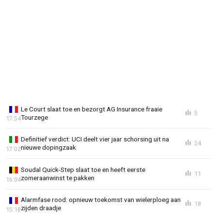
Le Court slaat toe en bezorgt AG Insurance fraaie
5
Tourzege
17:54
Definitief verdict: UCI deelt vier jaar schorsing uit na
24
nieuwe dopingzaak
17:02
Soudal Quick-Step slaat toe en heeft eerste
11
zomeraanwinst te pakken
16:04
Alarmfase rood: opnieuw toekomst van wielerploeg aan
18
zijden draadje
15:18