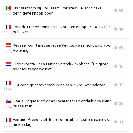
Transferbom bij UAE Team Emirates: Del Toro hakt
50
definitieve knoop door
14:26
Tour de France Femmes: Favorieten etappe 6 - Aanvallen
18
geblazen!
11:45
Reusser komt met serieuze Ventoux-waarschuwing voor
69
Vollering
10:43
Picnic PostNL haalt uit na vertrek Jakobsen: "De grote
15
sprinter zagen we niet"
10:01
UCI kondigt aardverschuiving aan in vrouwenpeloton
14
09:23
Hoe is Pogacar zó goed? Wetenschap onthult opvallend
35
puzzelstuk
08:42
Ferrand-Prévot ziet Tourdroom uiteenspatten na nieuwe
11
mokerslag
07:57