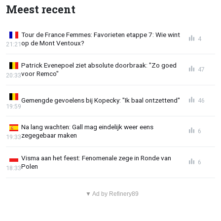
Meest recent
Tour de France Femmes: Favorieten etappe 7: Wie wint
4
op de Mont Ventoux?
21:21
Patrick Evenepoel ziet absolute doorbraak: "Zo goed
47
voor Remco"
20:33
Gemengde gevoelens bij Kopecky: "Ik baal ontzettend"
46
19:59
Na lang wachten: Gall mag eindelijk weer eens
6
zegegebaar maken
19:33
Visma aan het feest: Fenomenale zege in Ronde van
6
Polen
18:33
▼ Ad by Refinery89