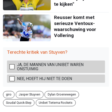
te kijken"
Reusser komt met
serieuze Ventoux-
waarschuwing voor
Vollering
Terechte kritiek van Stuyven?
JA, DE MANNEN VAN UNIBET WAREN
ONSTUIMIG
NEE, HOEFT HIJ NIET TE DOEN
giro
Jasper Stuyven
Dylan Groenewegen
Soudal Quick-Step
Unibet Tietema Rockets