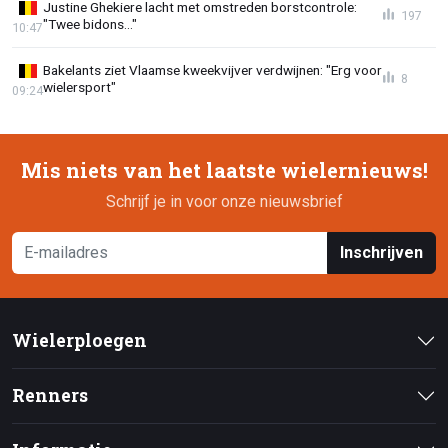
Justine Ghekiere lacht met omstreden borstcontrole:
197
"Twee bidons..."
10:47
Bakelants ziet Vlaamse kweekvijver verdwijnen: "Erg voor
8
wielersport"
09:24
Mis niets van het laatste wielernieuws!
Schrijf je in voor onze nieuwsbrief
Inschrijven
Wielerploegen
Renners