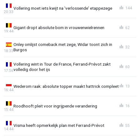
Vollering moet iets kwijt na 'verlossende' etappezege
144
20:33
Gigant dropt absolute bom in vrouwenwielrennen
62
19:44
Onley omlijst comeback met zege, Widar toont zich in
32
Burgos
18:33
Vollering wint in Tour de France, Ferrand-Prévot zakt
60
volledig door het ijs
17:56
Wederom raak: absolute topper maakt hattrick compleet
13
16:44
Roodhooft pleit voor ingrijpende verandering
16
15:44
Visma heeft opmerkelijk plan met Ferrand-Prévot
55
14:44