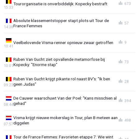
Tourorganisatie is onverbiddelijk: Kopecky bestraft
673
15:33
Absolute klassementstopper stapt plots uit Tour de
57
France Femmes
14:38
Veelbelovende Visma-renner opnieuw zwaar getroffen
9
10:41
Ruben Van Gucht ziet opvallende metamorfose bij
73
Kopecky: "Enorme stap"
10:01
Ruben Van Gucht krijgt pikante rol naast BV's: "Ik ben
28
geen Judas"
09:23
De Cauwer waarschuwt Van der Poel: "Kans misschien al
394
gehad"
08:44
Visma krijgt nieuwe mokerslag in Tour, plan B meteen aan
498
diggelen
07:57
Tour de France Femmes: Favorieten etappe 7: Wie wint