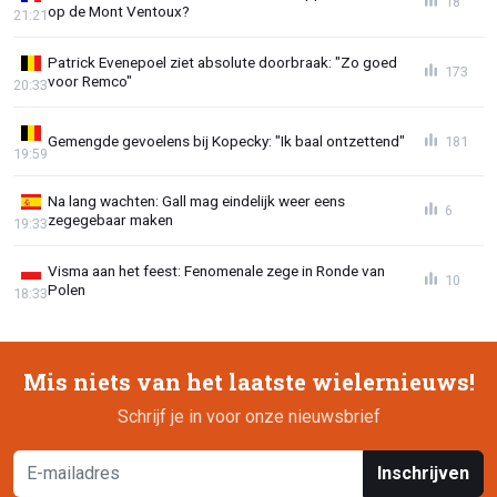
18
op de Mont Ventoux?
21:21
Patrick Evenepoel ziet absolute doorbraak: "Zo goed
173
voor Remco"
20:33
Gemengde gevoelens bij Kopecky: "Ik baal ontzettend"
181
19:59
Na lang wachten: Gall mag eindelijk weer eens
6
zegegebaar maken
19:33
Visma aan het feest: Fenomenale zege in Ronde van
10
Polen
18:33
Mis niets van het laatste wielernieuws!
Schrijf je in voor onze nieuwsbrief
Inschrijven