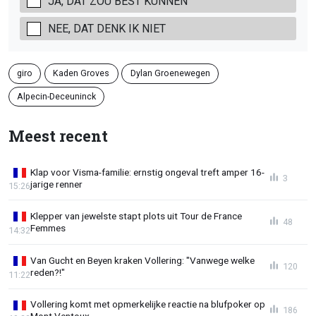
JA, DAT ZOU BEST KUNNEN
NEE, DAT DENK IK NIET
giro
Kaden Groves
Dylan Groenewegen
Alpecin-Deceuninck
Meest recent
Klap voor Visma-familie: ernstig ongeval treft amper 16-
3
jarige renner
15:26
Klepper van jewelste stapt plots uit Tour de France
48
Femmes
14:32
Van Gucht en Beyen kraken Vollering: "Vanwege welke
120
reden?!"
11:22
Vollering komt met opmerkelijke reactie na blufpoker op
186