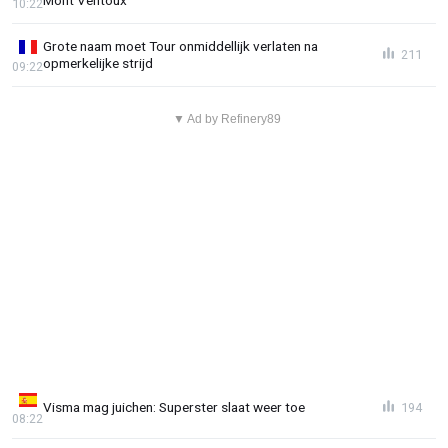
Mont Ventoux
10:22
Grote naam moet Tour onmiddellijk verlaten na
211
opmerkelijke strijd
09:22
▼ Ad by Refinery89
Visma mag juichen: Superster slaat weer toe
194
08:22