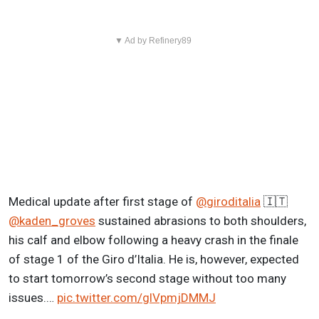
▼ Ad by Refinery89
Medical update after first stage of
@giroditalia
🇮🇹
@kaden_groves
sustained abrasions to both shoulders,
his calf and elbow following a heavy crash in the finale
of stage 1 of the Giro d’Italia. He is, however, expected
to start tomorrow’s second stage without too many
issues.…
pic.twitter.com/glVpmjDMMJ