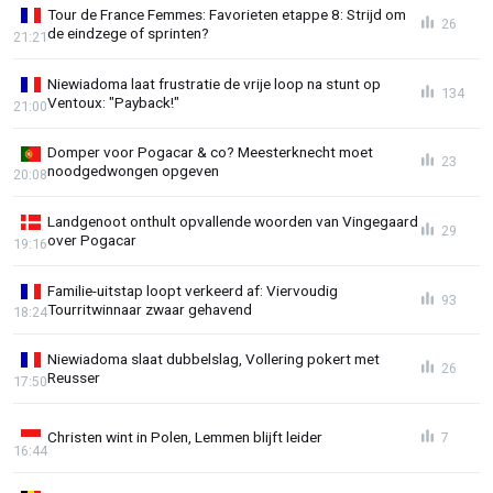
Tour de France Femmes: Favorieten etappe 8: Strijd om
26
de eindzege of sprinten?
21:21
Niewiadoma laat frustratie de vrije loop na stunt op
134
Ventoux: "Payback!"
21:00
Domper voor Pogacar & co? Meesterknecht moet
23
noodgedwongen opgeven
20:08
Landgenoot onthult opvallende woorden van Vingegaard
29
over Pogacar
19:16
Familie-uitstap loopt verkeerd af: Viervoudig
93
Tourritwinnaar zwaar gehavend
18:24
Niewiadoma slaat dubbelslag, Vollering pokert met
26
Reusser
17:50
Christen wint in Polen, Lemmen blijft leider
7
16:44