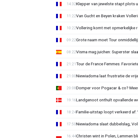
Klepper van jewelste stapt plots 
14:32
Van Gucht en Beyen kraken Voller
11:22
Vollering komt met opmerkelijke 
10:22
Grote naam moet Tour onmiddellijk
09:22
Visma mag juichen: Superster slaa
08:22
Tour de France Femmes: Favorieten
21:21
Niewiadoma laat frustratie de vrij
21:00
Domper voor Pogacar & co? Mee
20:08
Landgenoot onthult opvallende w
19:16
Familie-uitstap loopt verkeerd af
18:24
Niewiadoma slaat dubbelslag, Vol
17:50
Christen wint in Polen, Lemmen blij
16:44