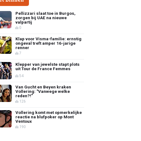
Pellizzari slaat toe in Burgos,
zorgen bij UAE na nieuwe
valpartij
0
Klap voor Visma-familie: ernstig
ongeval treft amper 16-jarige
renner
7
Klepper van jewelste stapt plots
uit Tour de France Femmes
54
Van Gucht en Beyen kraken
Vollering: "Vanwege welke
reden?!"
126
Vollering komt met opmerkelijke
reactie na blufpoker op Mont
Ventoux
190