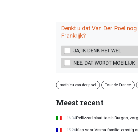
Denkt u dat Van Der Poel nog 
Frankrijk?
JA, IK DENK HET WEL
NEE, DAT WORDT MOEILIJK
mathieu van der poel
Tour de France
Meest recent
Pellizzari slaat toe in Burgos, zor
16:34
Klap voor Visma-familie: ernstig o
15:26