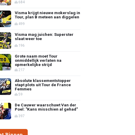
684
Visma krijgt nieuwe mokerslag in
Tour, plan B meteen aan diggelen
499
Visma mag juichen: Superster
slaat weer toe
196
Grote naam moet Tour
onmiddellijk verlaten na
opmerkelijke strijd
217
Absolute klassementstopper
stapt plots uit Tour de France
Femmes
59
De Cauwer waarschuwt Van der
Poel: "Kans misschien al gehad"
397
et Binnen