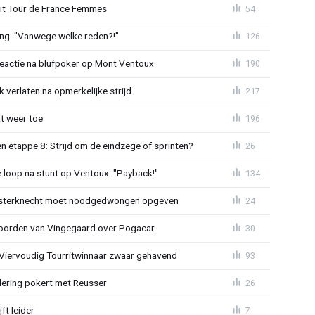
uit Tour de France Femmes
54
ing: "Vanwege welke reden?!"
126
reactie na blufpoker op Mont Ventoux
190
 verlaten na opmerkelijke strijd
217
t weer toe
196
 etappe 8: Strijd om de eindzege of sprinten?
26
e loop na stunt op Ventoux: "Payback!"
134
sterknecht moet noodgedwongen opgeven
24
oorden van Vingegaard over Pogacar
30
: Viervoudig Tourritwinnaar zwaar gehavend
93
lering pokert met Reusser
26
ft leider
7