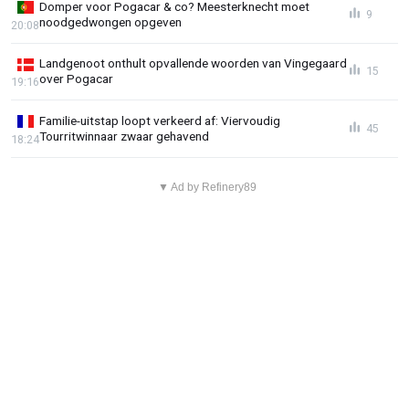
Domper voor Pogacar & co? Meesterknecht moet
9
noodgedwongen opgeven
20:08
Landgenoot onthult opvallende woorden van Vingegaard
15
over Pogacar
19:16
Familie-uitstap loopt verkeerd af: Viervoudig
45
Tourritwinnaar zwaar gehavend
18:24
▼ Ad by Refinery89