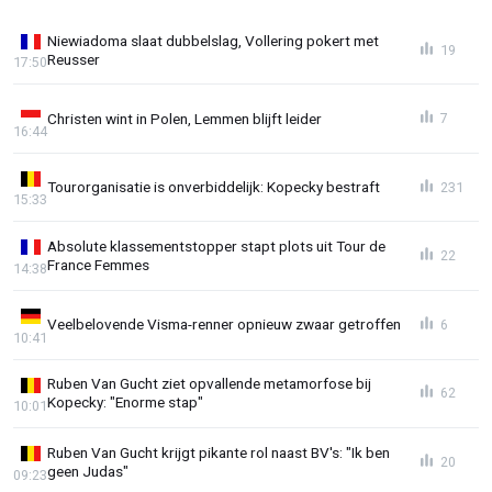
Niewiadoma slaat dubbelslag, Vollering pokert met
19
Reusser
17:50
Christen wint in Polen, Lemmen blijft leider
7
16:44
Tourorganisatie is onverbiddelijk: Kopecky bestraft
231
15:33
Absolute klassementstopper stapt plots uit Tour de
22
France Femmes
14:38
Veelbelovende Visma-renner opnieuw zwaar getroffen
6
10:41
Ruben Van Gucht ziet opvallende metamorfose bij
62
Kopecky: "Enorme stap"
10:01
Ruben Van Gucht krijgt pikante rol naast BV's: "Ik ben
20
geen Judas"
09:23