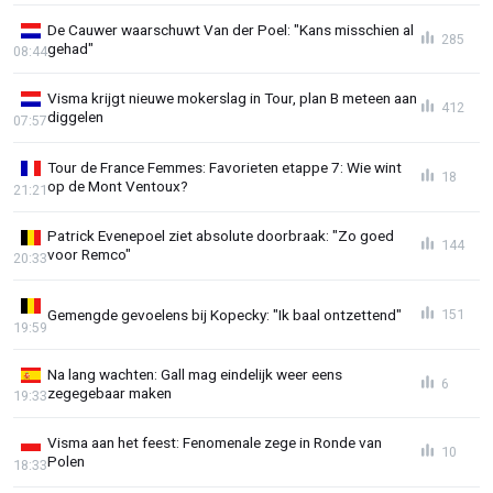
De Cauwer waarschuwt Van der Poel: "Kans misschien al
285
gehad"
08:44
Visma krijgt nieuwe mokerslag in Tour, plan B meteen aan
412
diggelen
07:57
Tour de France Femmes: Favorieten etappe 7: Wie wint
18
op de Mont Ventoux?
21:21
Patrick Evenepoel ziet absolute doorbraak: "Zo goed
144
voor Remco"
20:33
Gemengde gevoelens bij Kopecky: "Ik baal ontzettend"
151
19:59
Na lang wachten: Gall mag eindelijk weer eens
6
zegegebaar maken
19:33
Visma aan het feest: Fenomenale zege in Ronde van
10
Polen
18:33