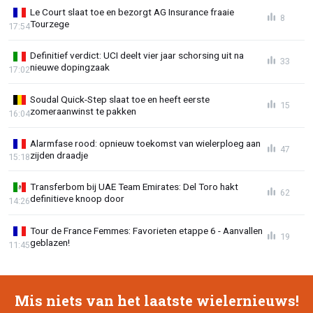
Le Court slaat toe en bezorgt AG Insurance fraaie
8
Tourzege
17:54
Definitief verdict: UCI deelt vier jaar schorsing uit na
33
nieuwe dopingzaak
17:02
Soudal Quick-Step slaat toe en heeft eerste
15
zomeraanwinst te pakken
16:04
Alarmfase rood: opnieuw toekomst van wielerploeg aan
47
zijden draadje
15:18
Transferbom bij UAE Team Emirates: Del Toro hakt
62
definitieve knoop door
14:26
Tour de France Femmes: Favorieten etappe 6 - Aanvallen
19
geblazen!
11:45
Mis niets van het laatste wielernieuws!