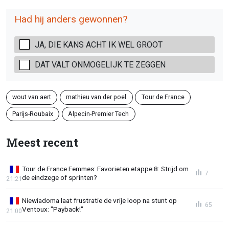
Had hij anders gewonnen?
JA, DIE KANS ACHT IK WEL GROOT
DAT VALT ONMOGELIJK TE ZEGGEN
wout van aert
mathieu van der poel
Tour de France
Parijs-Roubaix
Alpecin-Premier Tech
Meest recent
Tour de France Femmes: Favorieten etappe 8: Strijd om
7
de eindzege of sprinten?
21:21
Niewiadoma laat frustratie de vrije loop na stunt op
65
Ventoux: "Payback!"
21:00